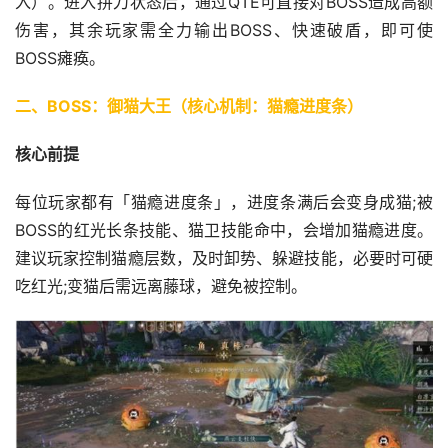
入）。进入拼刀状态后，通过QTE可直接对BOSS造成高额
伤害，其余玩家需全力输出BOSS、快速破盾，即可使
BOSS瘫痪。
二、BOSS：御猫大王（核心机制：猫瘾进度条）
核心前提
每位玩家都有「猫瘾进度条」，进度条满后会变身成猫;被
BOSS的红光长条技能、猫卫技能命中，会增加猫瘾进度。
建议玩家控制猫瘾层数，及时卸势、躲避技能，必要时可硬
吃红光;变猫后需远离藤球，避免被控制。