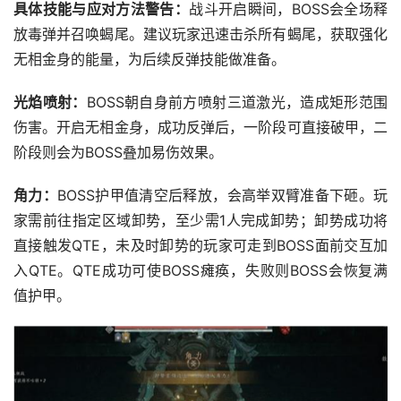
具体技能与应对方法警告：
战斗开启瞬间，BOSS会全场释
放毒弹并召唤蝎尾。建议玩家迅速击杀所有蝎尾，获取强化
无相金身的能量，为后续反弹技能做准备。
光焰喷射：
BOSS朝自身前方喷射三道激光，造成矩形范围
伤害。开启无相金身，成功反弹后，一阶段可直接破甲，二
阶段则会为BOSS叠加易伤效果。
角力：
BOSS护甲值清空后释放，会高举双臂准备下砸。玩
家需前往指定区域卸势，至少需1人完成卸势；卸势成功将
直接触发QTE，未及时卸势的玩家可走到BOSS面前交互加
入QTE。QTE成功可使BOSS瘫痪，失败则BOSS会恢复满
值护甲。