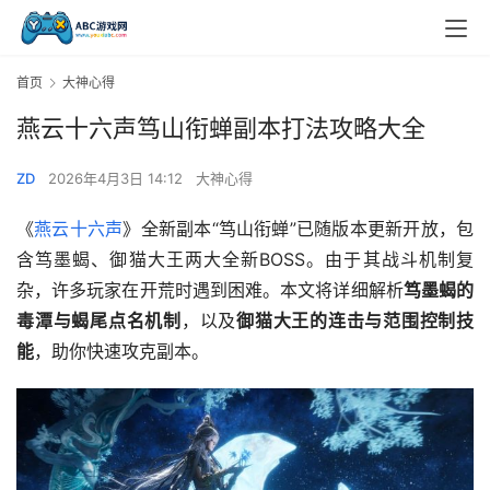
首页
大神心得
燕云十六声笃山衔蝉副本打法攻略大全
ZD
2026年4月3日 14:12
大神心得
《
燕云十六声
》全新副本“笃山衔蝉”已随版本更新开放，包
含笃墨蝎、御猫大王两大全新BOSS。由于其战斗机制复
杂，许多玩家在开荒时遇到困难。本文将详细解析
笃墨蝎的
毒潭与蝎尾点名机制
，以及
御猫大王的连击与范围控制技
能
，助你快速攻克副本。