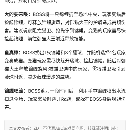
卸势，控制自身猫瘾层数。
大的要来喽：
BOSS将一只锦鲤扔至场地中央，玩家变猫后
捡起锦鲤，可释放锦鲤旋风，对御猫大王的护盾造成高额伤
害。建议玩家阻拦猫卫、抢先拿到锦鲤，变猫的玩家需尽快
捡起锦鲤，前往御猫大王附近释放技能。
鱼真棒：
BOSS扔出1只锦鲤和3个藤球，并随机选择1名玩家
变身成猫。变猫玩家需尽快躲开藤球、捡起锦鲤，随后对御
猫大王释放锦鲤旋风;被猫卫选中的玩家，需将猫卫吸引到
藤球附近，减少藤球爆炸的威胁。
锦鲤喷流：
BOSS蓄力一段时间后，利用手中锦鲤喷出水流
扫过全场，玩家需及时跳开躲避，或躲在BOSS身后规避伤
害。
本文发布者：ZD，不代表ABC游戏网立场，转载请注明出处：