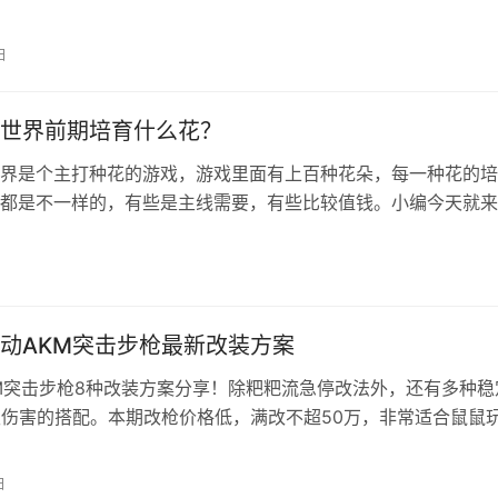
各位男主的喜爱，不过想要带走丽华，需要注意细节。 丽华攻
里用两张图解释： 1、女主角专属剧情（主线剧情一） 2、男主
日
分支） 流程如下： 开始先大叫，然后帮忙进boss战。 然后同
世界前期培育什么花？
界是个主打种花的游戏，游戏里面有上百种花朵，每一种花的培
都是不一样的，有些是主线需要，有些比较值钱。小编今天就来
该种什么花比较好，大家可以根据自己的需求来选择种植这些花
花园世界哪些花值得培养？ 1、紫绣球：花中万金油的存在，不
艺基本都要用到，重点优先培养。 2、山茶花：前期花瓶和顾客
客，不…
动AKM突击步枪最新改装方案
M突击步枪8种改装方案分享！除粑粑流急停改法外，还有多种稳
级伤害的搭配。本期改枪价格低，满改不超50万，非常适合鼠鼠
凑战备、跑刀防身。欢迎参考使用！ 三角洲行动AKM突击步枪
0：AKM突击步枪-烽火地带-6KAC4G80AO21USGQ8AC2S 操
日