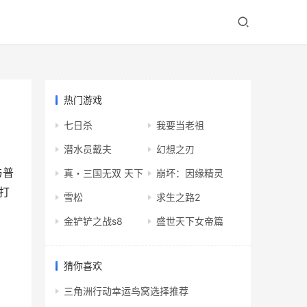
热门游戏
七日杀
我要当老祖
潜水员戴夫
幻想之刃
与普
真・三国无双 天下
崩坏：因缘精灵
打
雪松
求生之路2
金铲铲之战s8
盛世天下女帝篇
猜你喜欢
三角洲行动幸运鸟窝选择推荐