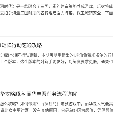
河时代》是一款融合了三国元素的建造策略养成游戏，玩家将成
去招募海量三国时期的名将组建强力阵容，保卫城镇安全！下面
国冰河时代0氪最强阵容推荐，有需要的朋友可以参考一下！ 阵
蝉‌：核心控制，魅惑技能可打乱敌方阵型，为队伍创造输出机会。 
承伤，高生命值与防御力，为队友吸收伤害。 程普‌：前排承伤，
.1矩阵行动速通攻略
3.1版本矩阵行动更新，本期可以用新出的UP角色蕾米埃尔的异
上个版本，这个版本的对新手更友好，对练度要求更低，通关也
的要求的那么苛刻。 绝区零3.1版本最新一期矩阵行动打法教学 
】的武备和鸣徽最高只能提供40%的穿透率加成，在配装时多选
的。 最终BOSS 最终boss选择太初梦魇，目前异常最好打的就
华攻略顺序 丽华圭吾任务流程详解
怎么攻略？如何带走？《疯狂岛》这款游戏中，丽华是人气最高
以说比女主更讨喜。没有其他原因，只是单纯因为颜值，凭借颜