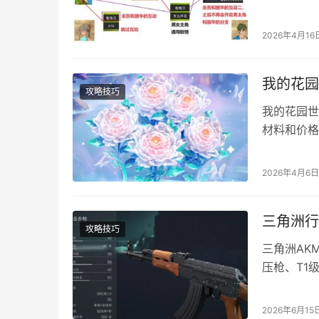
建模，备受
务图解 这
2026年4月16
剧情（分手
吾…
我的花园
攻略技巧
我的花园世
材料和价格
大家，前期
朵。 我的
2026年4月6日
花瓶还是花
单里面的常
三角洲行
攻略技巧
三角洲AK
压枪、T1
在高级地图
改 腰射10
2026年6月15