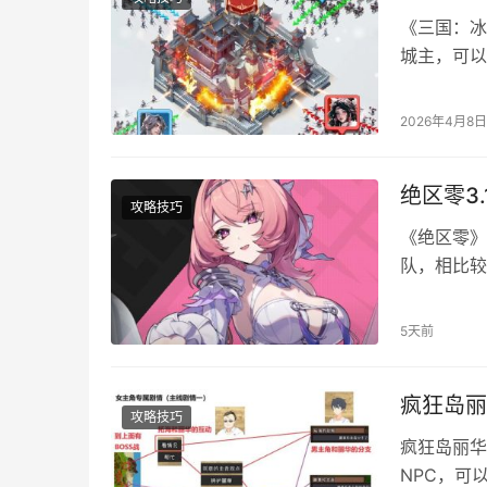
《三国：冰
城主，可以
大家带来三
构成‌ 貂
2026年4月8日
雄‌：前排
附加灼…
绝区零3
攻略技巧
《绝区零》
队，相比较
有之前版本
装 【异常
5天前
穿透率属性
疯狂岛丽
攻略技巧
疯狂岛丽华
NPC，可