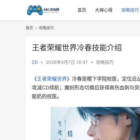
首页
大神心得
攻略技巧
首页
攻略技巧
王者荣耀世界冷春技能介绍
ZD
•
2026年4月7日 16:47
•
攻略技巧
《
王者荣耀世界
》冷春是稷下学院校医，定位近战
攻减CD续航；魔刹形态切换后获得高伤血刺与
能奶的校医。