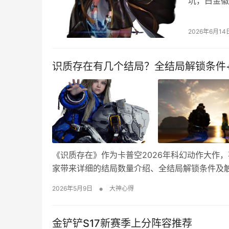
坑，白金徽
截。我自己
据，给大家
2026年6月14
套思路分开
有打造核心
识质存在有几个结局？全结局解锁条件
《识质存在》作为卡普空2026年科幻动作大作
家带来详细的结局数量介绍、全结局解锁条件及触
存在》正式版共2个核心结局（1个常规主线结局
•
2026年5月9日
大神心得
主线）。 二、常规主线结局 结局剧情 常规结…
金铲铲S17新赛季上分阵容推荐