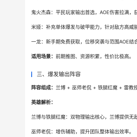
‌鬼火杰森‌：平民玩家输出首选，AOE伤害
‌米娅‌：补充单体爆发与破甲能力，针对敌方高威
‌一龙‌：新手期免费获取，位移突袭与范围AOE
‌适用场景‌：
前期推图、资源积累，性价比极高。
‌三、爆发输出阵容‌
‌阵容组成‌：
兰博 + 巫师老侃 + 铁腿红魔 + 雷教
英雄解析：
‌兰博‌与‌铁腿红魔‌：双物理输出核心
‌巫师老侃‌：增伤辅助，提升团队整体输出效率。