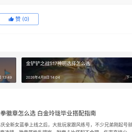
赞
(0)
金铲铲之战S17神明选择怎么选
 13:49
2026年4月8日 14:04
下
蓝拳徽章怎么选 白金玲珑毕业搭配指南
周年庆全新女蓝拳上线之后，大批玩家跟风练号，不少兄弟刚起号