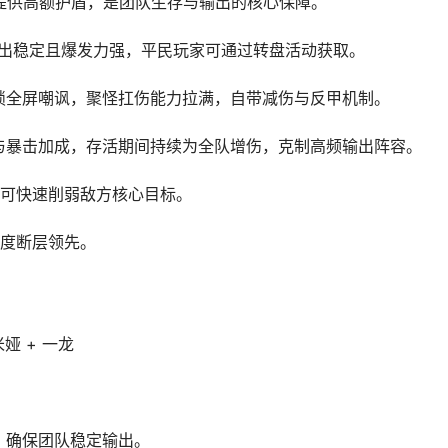
疫控制并提供高额护盾，是团队生存与输出的核心保障。
态，输出稳定且爆发力强，平民玩家可通过转盘活动获取。
三星解锁全屏嘲讽，聚怪扛伤能力拉满，自带减伤与反甲机制。
、攻速与暴击加成，存活期间持续为全队增伤，克制高频输出阵容。
突出，可快速削弱敌方核心目标。
强度断层领先。
米娅 + 一龙
与前排控制，确保团队稳定输出。