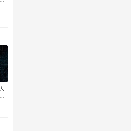
大
数
两
所
大
识质
影响