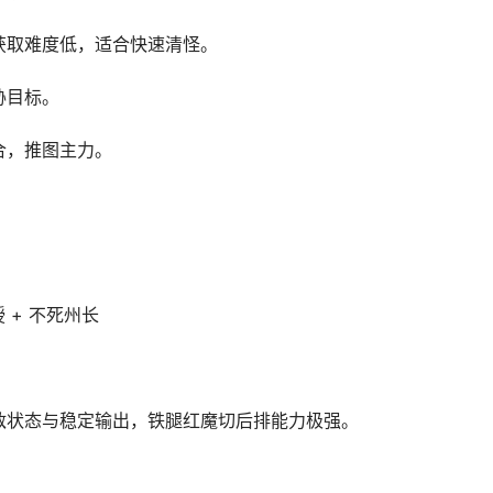
拉满，获取难度低，适合快速清怪。
胁目标。
结合，推图主力。
授 + 不死州长
，兰博提供无敌状态与稳定输出，铁腿红魔切后排能力极强。