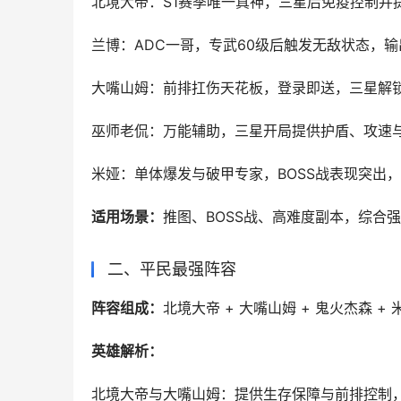
‌北境大帝‌：S1赛季唯一真神，三星后免
‌兰博‌：ADC一哥，专武60级后触发无敌状
‌大嘴山姆‌：前排扛伤天花板，登录即送，
‌巫师老侃‌：万能辅助，三星开局提供护盾
‌米娅‌：单体爆发与破甲专家，BOSS战表现
‌适用场景‌：
推图、BOSS战、高难度副本，综合
‌二、平民最强阵容‌
‌阵容组成‌：
北境大帝 + 大嘴山姆 + 鬼火杰森 + 
英雄解析：
北境大帝‌与‌大嘴山姆‌：提供生存保障