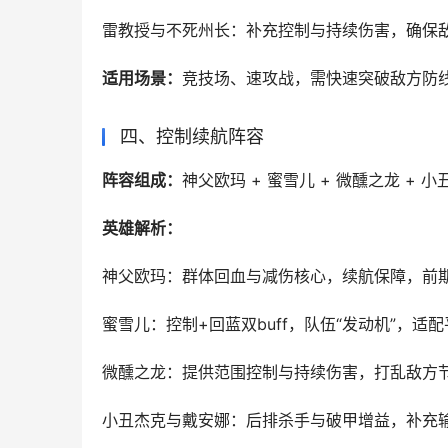
‌雷教授‌与‌不死州长‌：补充控制与持续伤害
‌适用场景‌：
竞技场、速攻战，需快速突破敌方防
‌四、控制续航阵容‌
‌阵容组成‌：
神父欧玛 + 蜜雪儿 + 微醺之龙 + 小
英雄解析：
神父欧玛‌：群体回血与减伤核心，续航保障，
‌蜜雪儿‌：控制+回蓝双buff，队伍“发动机”，
‌微醺之龙‌：提供范围控制与持续伤害，打乱敌
‌小丑杰克‌与‌戴安娜‌：后排杀手与破甲增