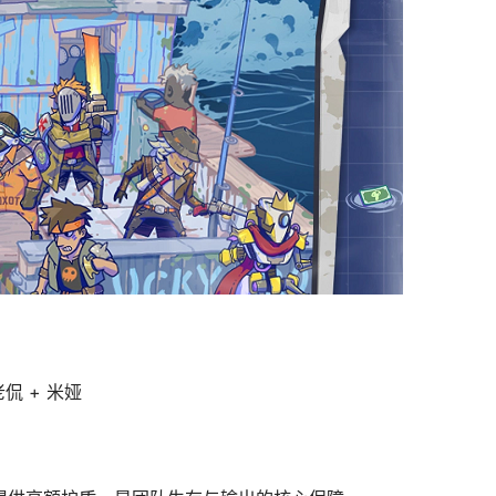
老侃 + 米娅