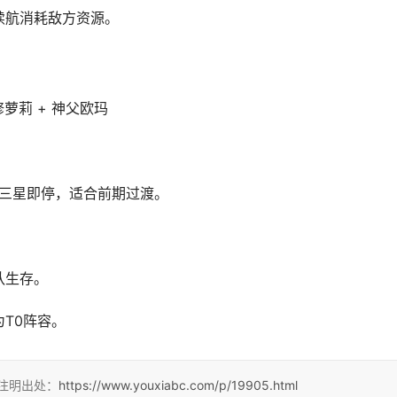
续航消耗敌方资源。
 机修萝莉 + 神父欧玛
但专武三星即停，适合前期过渡。
确保团队生存。
T0阵容。
请注明出处：
https://www.youxiabc.com/p/19905.html