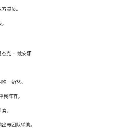
，确保敌方减员。
线。
丑杰克 + 戴安娜
前期唯一奶爸。
适配平民阵容。
方节奏。
益，补充输出与团队辅助。