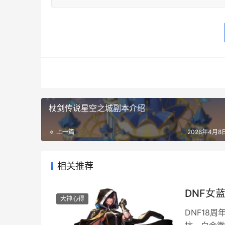
杖剑传说星空之城副本介绍
上一篇
2026年4月8日
相关推荐
DNF女
大神心得
DNF18