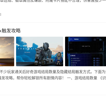
章选错、徽章属性乱镶嵌、附魔卡片搭配不合理，伤害直接少一
实战练了一个满级女蓝拳，从白板慢慢细节拉满，今天结合实测
整理一套无弯路的女蓝拳徽章+附魔完整打造方案，平民、毕业
日
讲，照着打造就能拉满输出。女蓝拳属于力量物理百分比职业，
围绕力…
+触发攻略
，不少玩家通关后好奇游戏结局数量及隐藏结局触发方式。下面为
发攻略，帮你轻松解锁所有剧情内容！ 一、游戏结局数量 《
+1个隐藏真结局） ，试玩版另有8种结局插画（仅收集奖励，不