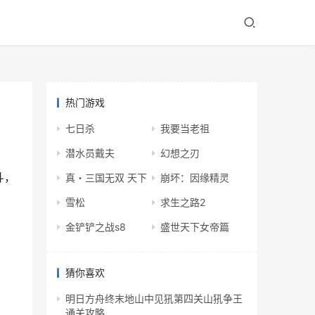
热门游戏
七日杀
我要当老祖
潜水员戴夫
幻想之刃
斗，
真・三国无双 天下
崩坏：因缘精灵
雪松
求生之路2
金铲铲之战s8
盛世天下女帝篇
猜你喜欢
明日方舟终末地山中见犼第四关山犼争王
通关攻略