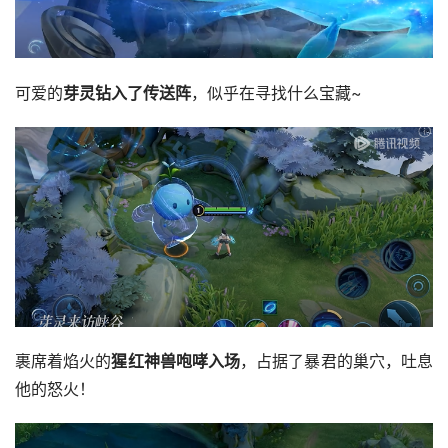
可爱的
芽灵钻入了传送阵
，似乎在寻找什么宝藏~
裹席着焰火的
猩红神兽咆哮入场
，占据了暴君的巢穴，吐息
他的怒火！