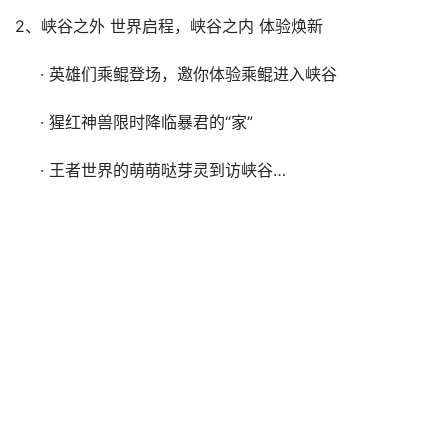
2、峡谷之外 世界启程，峡谷之内 体验焕新
     · 英雄们乘鲲登场，邀你体验乘鲲进入峡谷
     · 猩红神兽限时降临暴君的“家”
     · 王者世界的萌萌哒芽灵到访峡谷…