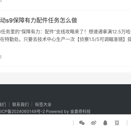
日
光+佩丽卡+阿列什/安塔尔 2、庄方宜：队伍主C，电磁核心输
动s9保障有力配件任务怎么做
×3任务里的“保障有力：配件”支线攻略来了！想速通拿满12.5万
在特勤处。只要去技术中心生产一次【侦察1.5/5可调瞄准镜】
记得提前囤好材料，做完直接领奖，轻松推进赛季进度！ 三角
有力配件任务攻完成略 任务介绍 1、任务类型：赛季标准支线 2
日
障有力：配件 3、任务地图：烽火地带 4、任务奖励：…
我们
┊
联系我们
┊
标签大全
ICP备2024060149号-2
Powered by 金嘉奇科技