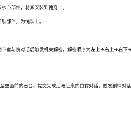
取核心部件，将其安装到愧身上。
断肢部件，为愧装上。
地下室与愧对话后触发机关解密，解密顺序为
左上→右上→右下
交至壁画前的石台。提交完成后与赶来的白露对话，触发剧情对