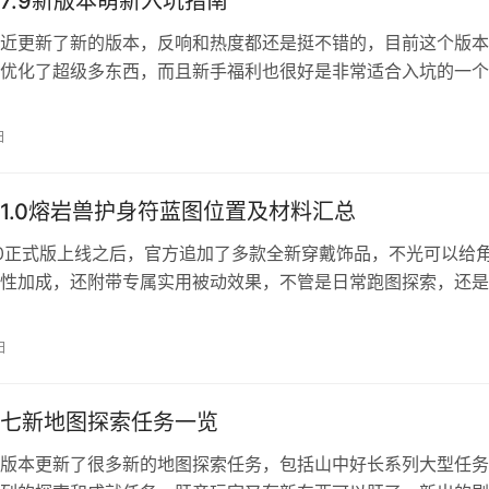
7.9新版本萌新入坑指南
近更新了新的版本，反响和热度都还是挺不错的，目前这个版本
优化了超级多东西，而且新手福利也很好是非常适合入坑的一个
章是专门给新手玩家准备的入坑游玩攻略，回坑的老玩家也可以
无期迷途最新新手攻略 角色选择 1、海拉 新手期缺少扛伤位置的
日
荐，练海拉能够返还培养资源，相当于零成本培养，新手非常推
2、…
1.0熔岩兽护身符蓝图位置及材料汇总
.0正式版上线之后，官方追加了多款全新穿戴饰品，不光可以给
性加成，还附带专属实用被动效果，不管是日常跑图探索，还是
刷帕鲁都十分好用。熔岩兽护身符凭借优异的火焰抗性效果，成
高温地带探险必备配饰，不少玩家都想知道这件装备怎么获得。
日
己多次跑图实测经验，为大家提供完整获取攻略，看完就能顺利
！ 一…
七新地图探索任务一览
版本更新了很多新的地图探索任务，包括山中好长系列大型任务