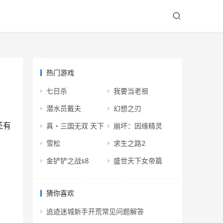
热门游戏
七日杀
我要当老祖
潜水员戴夫
幻想之刃
还有
真・三国无双 天下
崩坏：因缘精灵
雪松
求生之路2
金铲铲之战s8
盛世天下女帝篇
猜你喜欢
追迹迷城新手开荒常见问题解答