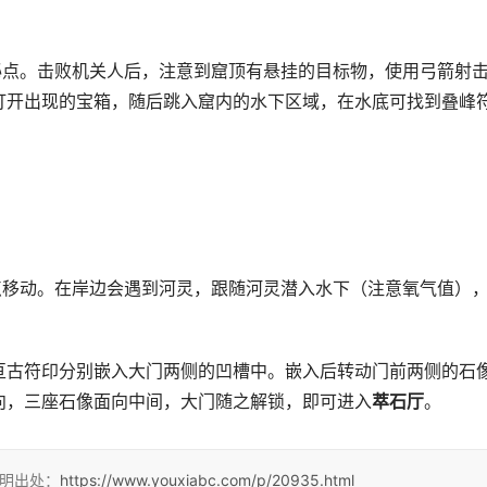
秘点。击败机关人后，注意到窟顶有悬挂的目标物，使用弓箭射
打开出现的宝箱，随后跳入窟内的水下区域，在水底可找到叠峰
点移动。在岸边会遇到河灵，跟随河灵潜入水下（注意氧气值）
亘古符印分别嵌入大门两侧的凹槽中。嵌入后转动门前两侧的石
向，三座石像面向中间，大门随之解锁，即可进入
萃石厅
。
注明出处：
https://www.youxiabc.com/p/20935.html