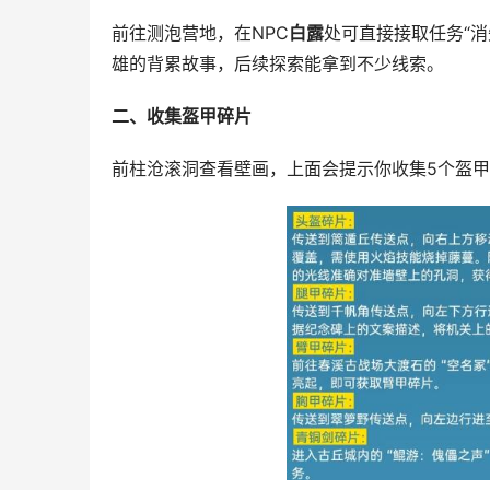
前往测泡营地，在NPC
白露
处可直接接取任务“
雄的背累故事，后续探索能拿到不少线索。
二、收集盔甲碎片
前柱沧滚洞查看壁画，上面会提示你收集5个盔