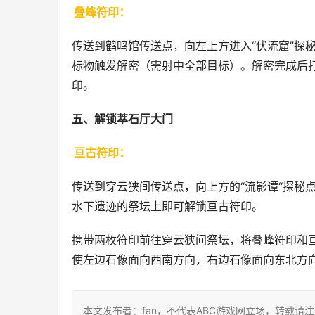
叠峰符印：
传送到鹤鸣馆传送点，向左上方进入“伏流窟”探
标物触发解密（需射中全部目标）。解密完成后
印。
五、解锁萃石厅大门
亘古符印：
传送到穿云狭间传送点，向上方的“流影谭“探秘
水下遗迹的祭坛上即可解锁亘古符印。
携带两枚符印前往穿云狭间祭坛，将叠峰符印和
使左边石像面向西南方向，右边石像面向东北方
本文发布者：fan，不代表ABC游戏网立场，转载请