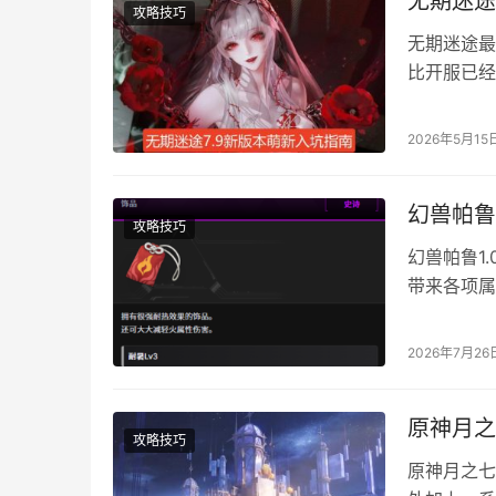
无期迷途
攻略技巧
无期迷途最
比开服已经
本。本篇文
考一下。 
2026年5月15
况下非常推
养一个。 
幻兽帕鲁
攻略技巧
幻兽帕鲁1
带来各项属
入高危区域
火山、沙漠
2026年7月26
面就结合自
作这件饰品
原神月之
攻略技巧
原神月之七