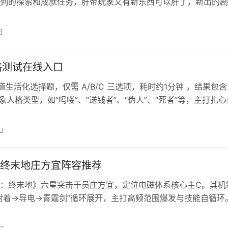
列的探索和成就任务，肝帝玩家又有新东西可以肝了，新出的剧
的，本篇文章整理了所有新任务。 原神月之七新剧情任务有哪
长系列 1、山中好长日序章「魔山」，风停了 2、山中好长日第
日
一日春秋，「沙上楼阁」稗记 3、山中好长日第一章「天堂」，
…
人格测试在线入口
 道生活化选择题，仅需 A/B/C 三选项，耗时约1分钟 。结果包
抽象人格类型，如“吗喽”、“送钱者”、“伪人”、“死者”等，‌主打扎
默‌。测试无需注册且免费，但因流量过大页面曾多次崩溃，创
 主。‌ SBTI人格测试入口 sbti在线人格测试入口：
日
i.bskills.cn/sbt…
终末地庄方宜阵容推荐
：终末地》六星突击干员庄方宜，定位电磁体系核心主C。其机
附着→导电→青霆剑”循环展开，主打高频范围爆发与技能自循环
战环境，推荐适配的经典电队与高配电爆阵容，助你最大化雷属
 明日方舟终末地庄方宜最强配队推荐 推荐一、经典电队 1、阵