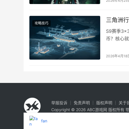
2026年4月25
庄方宜+弧
资源…
三角洲行
攻略技巧
S9赛季3
币？核心就
就能搞定。
动s9保障
2026年4月18
务名称：保
举报投诉
┊
免责声明
┊
版权声明
┊
关于
Copyright © 2026
ABC游戏网
版权所有
鄂
fan