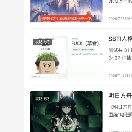
外加上一系
还是很有趣
一、山中好
2026年5月25
章，圣堂的
堂的一日春
SBTI
攻略技巧
测试共 31
少 27 种
嘲与黑色幽
为B站 UP
2026年4月14
https://sbt
明日方舟
攻略技巧
《明日方舟
围绕“电磁
文将结合实
输出收益。