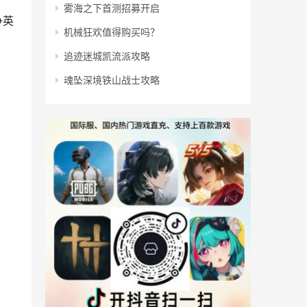
雾海之下首测招募开启
争英
机械狂欢值得购买吗？
追迹迷城凯流派攻略
魂坠深境铁山战士攻略