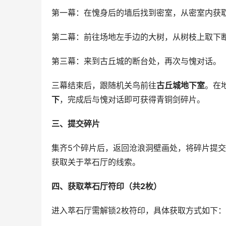
第一幕：在愧身后的墙后找到密室，从密室内获
第二幕：前往场地左手边的大树，从树枝上取下
第三幕：来到古丘城的断台处，再次与愧对话。
三幕结束后，跟随机关鸟前往
古丘城地下室
。在
下
，完成后与愧对话即可获得青铜剑碎片。
三、提交碎片
集齐5个碎片后，返回沧浪洞壁画处，将碎片提
获取关于萃石厅的线索。
四、获取萃石厅符印（共2枚）
进入萃石厅需解锁2枚符印，具体获取方式如下：