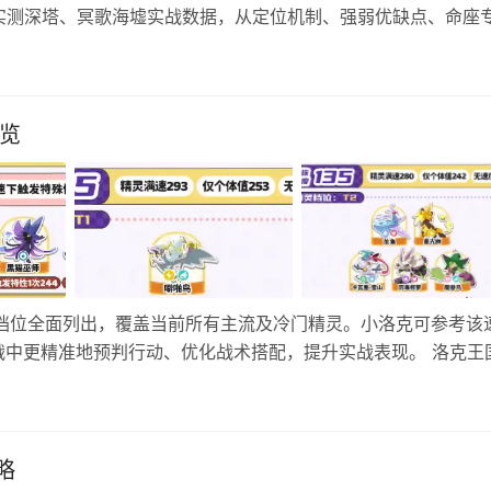
实测深塔、冥歌海墟实战数据，从定位机制、强弱优缺点、命座
准规划抽卡资源，避开抽卡浪费！ 一、洛瑟菈基础定位&核心
览
20档位全面列出，覆盖当前所有主流及冷门精灵。小洛克可参考该
战中更精准地预判行动、优化战术搭配，提升实战表现。 洛克王
7 T8 T9 T10 T11 T12 T13 T14 T15 T16 T…
略