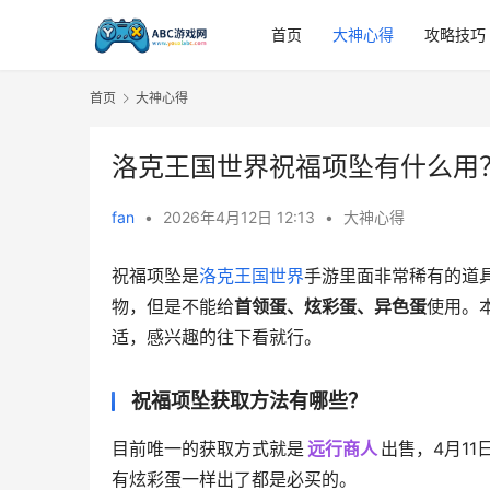
首页
大神心得
攻略技巧
首页
大神心得
洛克王国世界祝福项坠有什么用
fan
•
2026年4月12日 12:13
•
大神心得
祝福项坠是
洛克王国世界
手游里面非常稀有的道
物，但是不能给
首领蛋、炫彩蛋、异色蛋
使用。
适，感兴趣的往下看就行。
祝福项坠获取方法有哪些？
目前唯一的获取方式就是
远行商人
出售，4月1
有炫彩蛋一样出了都是必买的。