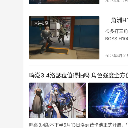
2026年4月7日
最低都可以
可重复获取
三角洲H
大神心得
很多打三角
BOSS 
H1000
H1000
2026年6月20
这两个点。
这片…
鸣潮3.4洛瑟菈值得抽吗 角色强度全方
鸣潮3.4版本下半6月13日洛瑟菈卡池正式开