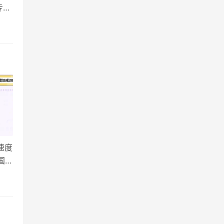
专
机制
速度
国世