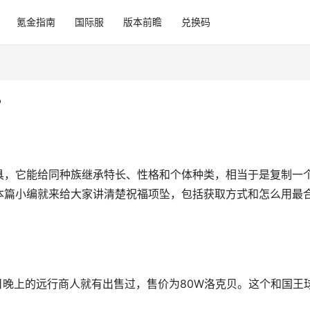
氪金指南
国际服
版本前瞻
兑换码
？
具，它能给同种族继承特长、性格和个体种类，相当于是复制一
本篇小编就来给大家讲清楚祝福项坠，包括获取方式和怎么用最
1日晚上的远行商人就有出售过，售价为80W洛克贝。这个和国王