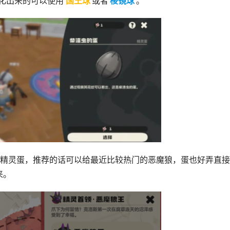
化出来的可以使用
国王球
或者
棱镜球
。
有精灵蛋，推荐的话可以给最近比较热门的恶魔狼，蛋也好弄直
来。