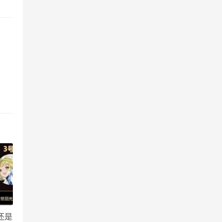
。
深坑
靠近
还是