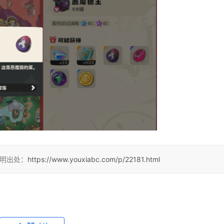
注明出处：
https://www.youxiabc.com/p/22181.html