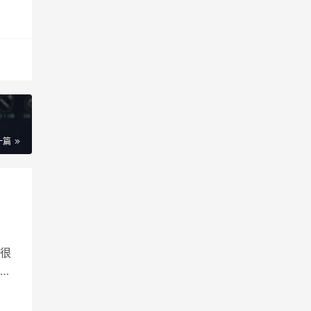
一篇
很
探
界晶
预计