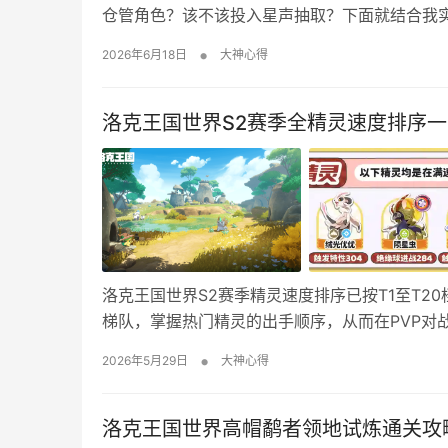
仓管角色？该不该投入星声抽取？下面就结合我
武、适配人群、抽取优先级全方位拆解，帮大家精
•
2026年6月18日
大神心得
洛瑟菈是五星冷凝音感仪副C/双体系专属…
洛克王国世界S2赛季全精灵速度排序一
洛克王国世界S2赛季精灵速度排序已按T1至T
梯队，掌握热门精灵的出手顺序，从而在PVP对
界S2赛季精灵速度排序 特殊精灵 T1 T2 T3 T4 T5 T6 T
•
2026年5月29日
大神心得
洛克王国世界高帽鹬者领地试炼通关攻