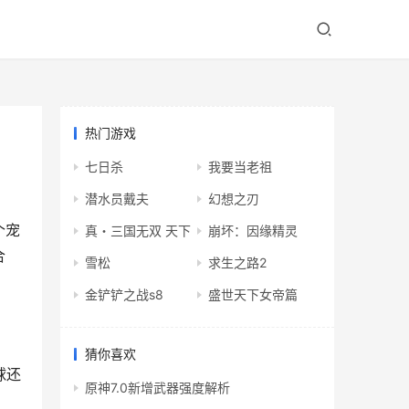
热门游戏
七日杀
我要当老祖
潜水员戴夫
幻想之刃
个宠
真・三国无双 天下
崩坏：因缘精灵
合
雪松
求生之路2
金铲铲之战s8
盛世天下女帝篇
猜你喜欢
球还
原神7.0新增武器强度解析