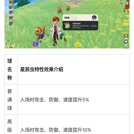
球
名
星辰虫特性效果介绍
称
普
通
入场时攻击、防御、速度提升5%‌
球
高
级
入场时攻击、防御、速度提升10%‌