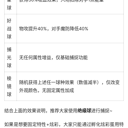
球
好
战
物攻提升40%，对手魔防降低40%
球
捕
光
无任何属性增益，仅基础捕捉功能
球
棱
随机获得上述任一球种效果（数值减半），仅改变
镜
外观颜色，无固定属性加成
球
结合上面的效果说明，推荐大家使用
绝缘球
进行捕捉~
如果是想要固定特性+炫彩，大家只能通过孵化炫彩蛋用特