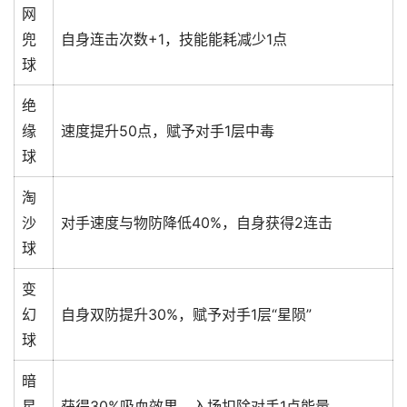
网
兜
自身连击次数+1，技能能耗减少1点
球
绝
缘
速度提升50点，赋予对手1层中毒
球
淘
沙
对手速度与物防降低40%，自身获得2连击
球
变
幻
自身双防提升30%，赋予对手1层“星陨”
球
暗
星
获得30%吸血效果，入场扣除对手1点能量