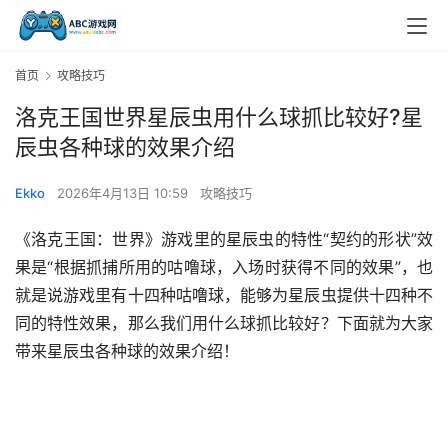
首页
攻略技巧
洛克王国世界星辰虫用什么球抓比较好?星
辰虫各种球的效果介绍
Ekko
2026年4月13日 10:59
攻略技巧
《洛克王国：世界》游戏里的星辰虫的特性“契约的形状”效
果是“根据抓捕所用的咕噜球，入场时获得不同的效果”，也
就是说游戏里有十四种咕噜球，能够为星辰虫提供十四种不
同的特性效果，那么我们用什么球抓比较好？下面就为大家
带来星辰虫各种球的效果介绍！