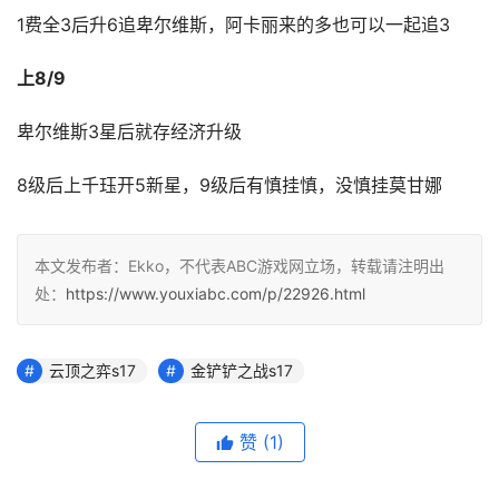
1费全3后升6追卑尔维斯，阿卡丽来的多也可以一起追3
上8/9
卑尔维斯3星后就存经济升级
8级后上千珏开5新星，9级后有慎挂慎，没慎挂莫甘娜
本文发布者：Ekko，不代表ABC游戏网立场，转载请注明出
处：
https://www.youxiabc.com/p/22926.html
云顶之弈s17
金铲铲之战s17
赞
(1)