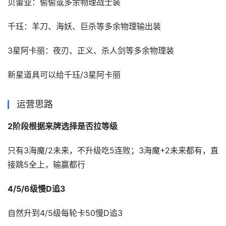
贝蕾亚：偷偷或多余物理战士装
千珏：羊刀、海妖、巨杀等多余物理输出装
3星阿卡丽：夜刃、正义、杀人剑等多余物理装
新星道具可以给千珏/3星阿卡丽
运营思路
2阶段根据来牌选择是否拉等级
只有3海魔/2未来，不升级吃5连败；3海魔+2未来都有，直
接跳5全上，输赢都行
4/5/6级慢D追3
自然升到4/5级每轮卡50慢D追3