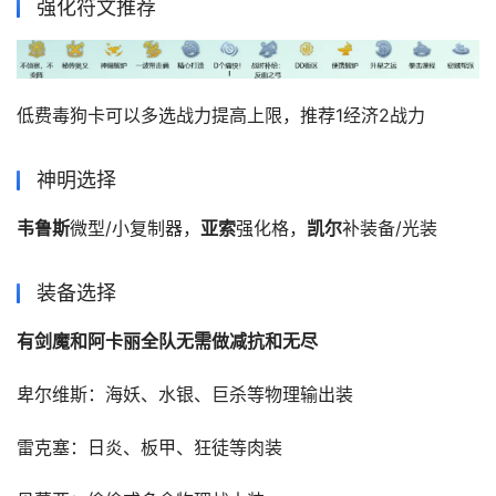
强化符文推荐
低费毒狗卡可以多选战力提高上限，推荐1经济2战力
神明选择
韦鲁斯
微型/小复制器，
亚索
强化格，
凯尔
补装备/光装
装备选择
有剑魔和阿卡丽全队无需做减抗和无尽
卑尔维斯：海妖、水银、巨杀等物理输出装
雷克塞：日炎、板甲、狂徒等肉装