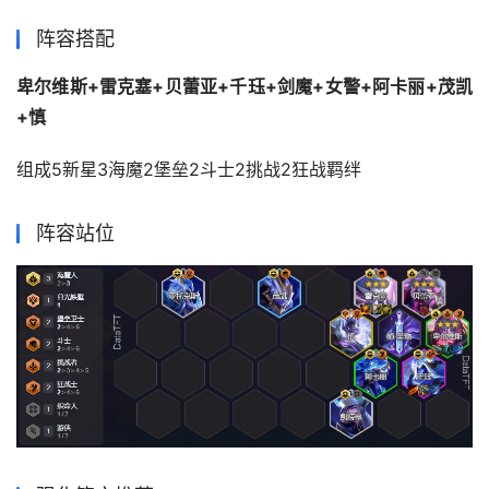
阵容搭配
卑尔维斯+雷克塞+贝蕾亚+千珏+剑魔+女警+阿卡丽+茂凯
+慎
组成5新星3海魔2堡垒2斗士2挑战2狂战羁绊
阵容站位