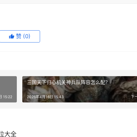
赞
(0)
三国天下归心机关神兵队阵容怎么配？
 15:22
2026年4月16日 15:43
下
位大全