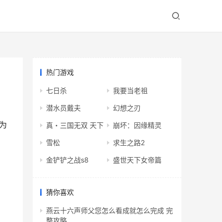
热门游戏
七日杀
我要当老祖
潜水员戴夫
幻想之刃
为
真・三国无双 天下
崩坏：因缘精灵
雪松
求生之路2
金铲铲之战s8
盛世天下女帝篇
猜你喜欢
燕云十六声师父您怎么看成就怎么完成 完
整攻略