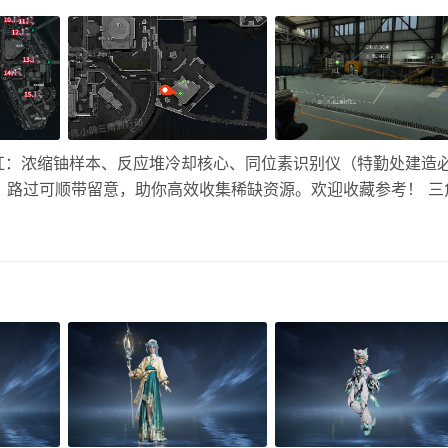
红：浓缩铀样本、反应堆冷却核心、同位素识别仪（特勤处建造
，路过可顺带留意，助你高效收集稀缺资源。欢迎收藏参考！ 三
览： 注意：机密爆率>普通爆率 点位1：运输仓库洗消舱门前箱