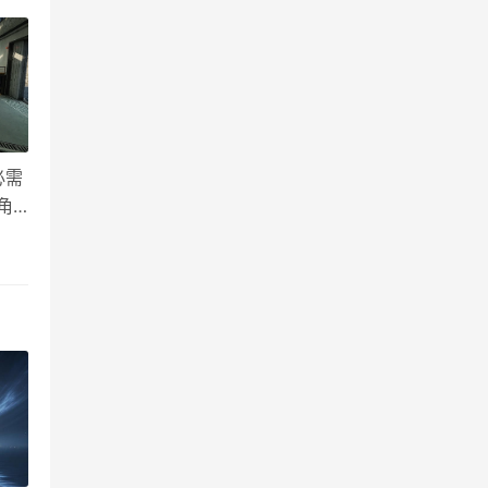
必需
角
子上