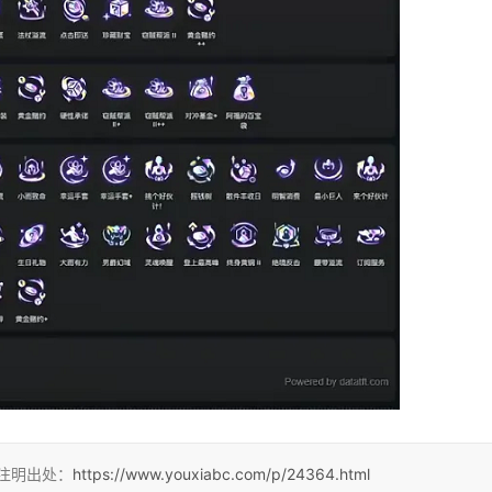
请注明出处：
https://www.youxiabc.com/p/24364.html