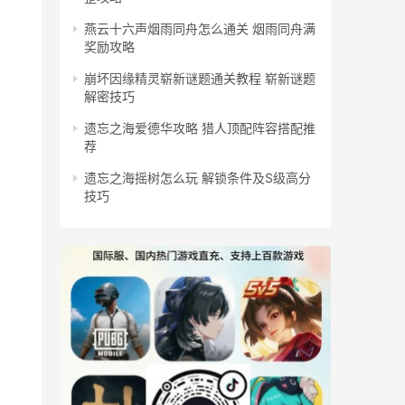
燕云十六声烟雨同舟怎么通关 烟雨同舟满
奖励攻略
崩坏因缘精灵崭新谜题通关教程 崭新谜题
解密技巧
遗忘之海爱德华攻略 猎人顶配阵容搭配推
荐
遗忘之海摇树怎么玩 解锁条件及S级高分
技巧