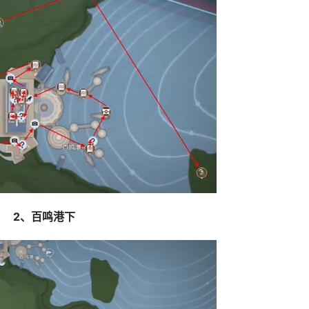
2、百鸣港下