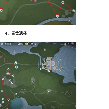
4、青戈遗径