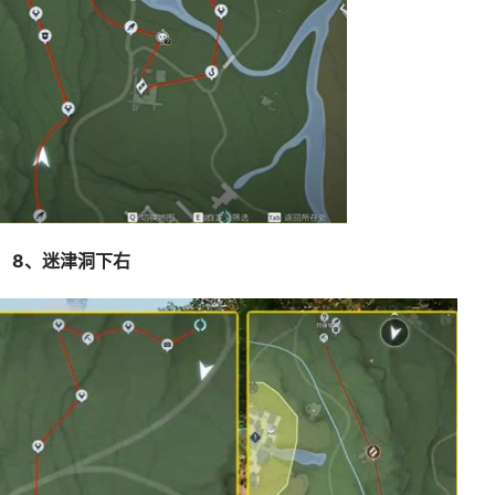
8、迷津洞下右