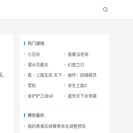
热门游戏
七日杀
我要当老祖
潜水员戴夫
幻想之刃
间，
真・三国无双 天下
崩坏：因缘精灵
雪松
求生之路2
金铲铲之战s8
盛世天下女帝篇
猜你喜欢
我的勇者后续赛季优化调整预告