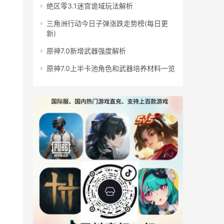
绝区零3.1迷宫诡域玩法解析
三角洲行动今日子弹涨跌走势榜(每日更
新)
原神7.0新增武器强度解析
原神7.0上半卡池角色和武器培养材料一览