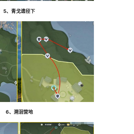
5、青戈遗径下
6、溯洄营地