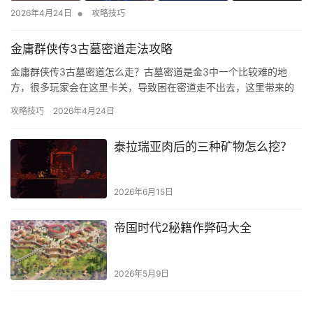
•
2026年4月24日
攻略技巧
金庸群侠传3古墓密道走法攻略
金庸群侠传3古墓密道怎么走？古墓密道是金3中一个比较难的地
方，很多玩家会在这里卡关，导致困在密道走不出去，这里带来的
是详细的走法。 古墓密道走法： 在和李莫愁对战的之前，先存个
攻略技巧
2026年4月24日
档。 李莫愁来之后，战败逃出古墓时发现了出古墓的走法。 剧情开
启后会给玩家提示前六个走法，这时没办法，硬记，一定要注意提
泰拉瑞亚肉后的三种矿物怎么挖？
示方向。 最后一个走法是完全随机，但是基本有3种走法，这时候
可以…
2026年6月15日
帝国时代2秘籍作弊码大全
2026年5月9日