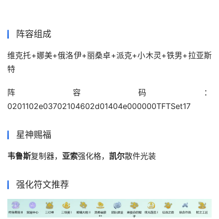
阵容组成
维克托+娜美+俄洛伊+丽桑卓+派克+小木灵+铁男+拉亚斯
特
阵容码：
0201102e03702104602d01404e000000TFTSet17
星神赐福
韦鲁斯
复制器，
亚索
强化格，
凯尔
散件光装
强化符文推荐