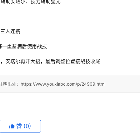
伤辅助安塔尔、技力辅助弧光
发三人连携
等一重蓄满后使用战技
招，安塔尔再开大招，最后调整位置接战技收尾
请注明出处：
https://www.youxiabc.com/p/24909.html
赞
(0)