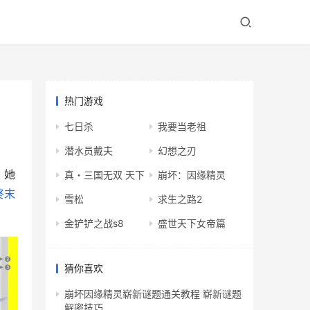
热门游戏
七日杀
我要当老祖
潜水员戴夫
幻想之刃
。她
真・三国无双 天下
崩坏：因缘精灵
终末
雪松
求生之路2
金铲铲之战s8
盛世天下女帝篇
猜你喜欢
崩坏因缘精灵崭新谜题通关教程 崭新谜题
解密技巧