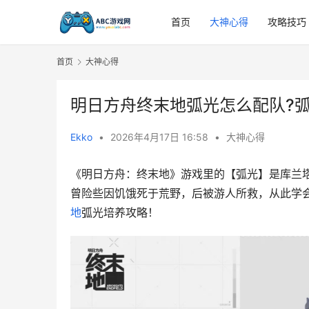
首页
大神心得
攻略技巧
首页
大神心得
明日方舟终末地弧光怎么配队?
Ekko
•
2026年4月17日 16:58
•
大神心得
《明日方舟：终末地》游戏里的【弧光】是库兰
曾险些因饥饿死于荒野，后被游人所救，从此学
地
弧光培养攻略！