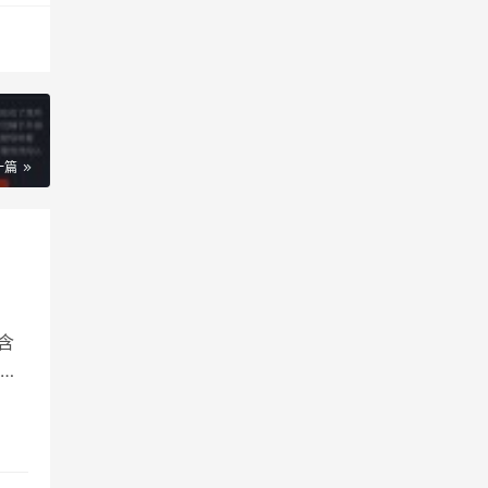
一篇
包含
、染
使