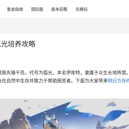
氪金指南
国际服
版本前瞻
兑换码
弧光培养攻略
塔族先锋干员，代号为弧光，本名伊库特，隶属于众生长地阵营
会在自然中生存并致力于帮助困苦者。下面为大家带来
明日方舟