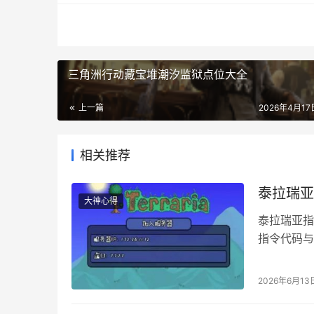
三角洲行动藏宝堆潮汐监狱点位大全
上一篇
2026年4月17日
相关推荐
泰拉瑞亚
大神心得
泰拉瑞亚指令
指令代码与
料、宠物、
用。 使用
2026年6月13
过/tempg