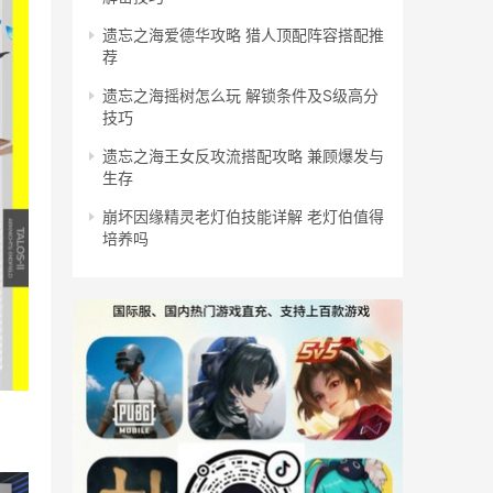
遗忘之海爱德华攻略 猎人顶配阵容搭配推
荐
遗忘之海摇树怎么玩 解锁条件及S级高分
技巧
遗忘之海王女反攻流搭配攻略 兼顾爆发与
生存
崩坏因缘精灵老灯伯技能详解 老灯伯值得
培养吗