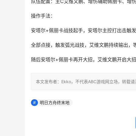
队伍配置：主C艾维文鹏、增伤辅助佩丽卡、增
操作手法：
安塔尔+佩丽卡战技起手，安塔尔主控打出击触
全部点接，触发弧光战技，艾维文鹏持续输出，
随后安塔尔+佩丽卡再开大招，艾维文鹏开启大
本文发布者：Ekko，不代表ABC游戏网立场，转载
明日方舟终末地