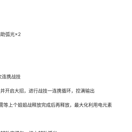
助弧光×2
次连携战技
技并开启大招，进行战技一连携循环，控满输出
携需等上个姐姐战释放完成后再释放，最大化利用电元素