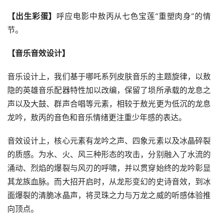
【出生彩蛋】
呼应电影中敖丙从七色宝莲“重塑肉身”的情
节。
【音乐音效设计】
音乐设计上，我们基于哪吒系列皮肤音乐的主题旋律，以敖
隐的英雄音乐配器特性加以改编，保留了埙所承载的龙息之
声以及大鼓、群声合唱等元素，相较于敖光更为低沉的龙息
龙吟，敖丙的音色和音乐情绪更注重少年感的表达。
音效设计上，核心元素有龙吟之声、四象元素以及冰晶碎裂
的质感。为水、火、风三种形态的攻击，分别融入了水流的
涌动、烈焰的爆裂与风刃的呼啸，并以贯穿始终的龙吟彰显
其龙族血脉。而大招开启时，从龙形变幻的史诗音效，到冰
面爆裂的清脆冰晶声，将灵珠之力与万龙之威的听感体验推
向顶点。