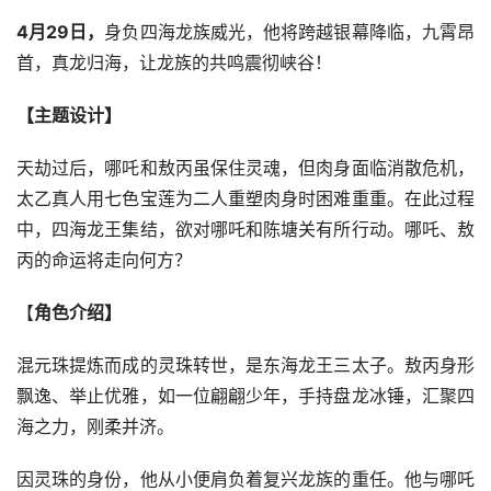
4月29日，
身负四海龙族威光，他将跨越银幕降临，九霄昂
首，真龙归海，让龙族的共鸣震彻峡谷！
【主题设计】
天劫过后，哪吒和敖丙虽保住灵魂，但肉身面临消散危机，
太乙真人用七色宝莲为二人重塑肉身时困难重重。在此过程
中，四海龙王集结，欲对哪吒和陈塘关有所行动。哪吒、敖
丙的命运将走向何方？
【
角色介绍】
混元珠提炼而成的灵珠转世，是东海龙王三太子。敖丙身形
飘逸、举止优雅，如一位翩翩少年，手持盘龙冰锤，汇聚四
海之力，刚柔并济。
因灵珠的身份，他从小便肩负着复兴龙族的重任。他与哪吒