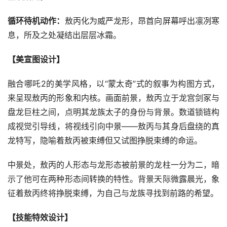
循环待机动作：
敖丙化为威严龙形，昂首向屏幕呼出凛冽寒
息，所及之处凝结出层层冰霜。
【美宣图设计】
融合哪吒2的美学风格，以“蒙太奇”式的叙事为构图方式，
来呈现敖丙的形象和内核。画面前景，敖丙立于龙宫剑冢与
盘龙巨柱之间，点明其龙族太子的身份与背景。数道锁链构
成视觉引导线，将视线引向中景——敖丙与其身后盘绕的真
龙特写，隐喻着敖丙被束缚但又试图挣脱束缚的命运。
中景处，敖丙的人形态与龙形态被前景的龙柱一分为二，暗
示了他可在两种形态间转换的特性。背景天际微露晨光，象
征着敖丙终将挣脱束缚，为自己与龙族寻找到前路的希望。
【技能特效设计】