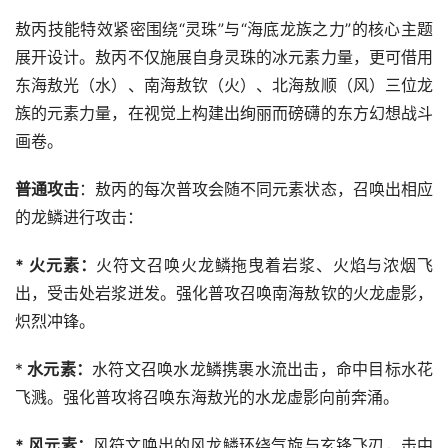
敖丙技能特效紧密围绕“灵珠”与“海底龙族之力”的核心主题
展开设计。敖丙不仅施展自身灵珠的冰元素力量，更可借用
东海敖光（水）、南海敖钦（火）、北海敖顺（风）三位龙
族的元素力量，在视觉上构建出绚丽而磅礴的东方幻想战斗
画卷。
普通攻击
：敖丙的每次普攻会随不同元素状态，召唤出相应
的龙鳞进行攻击：
* 火元素：
火符文召唤火龙鳞拖曳着岩浆、火焰与浓烟飞
出，受击处岩浆迸发。强化普攻召唤南海敖钦的火龙虚影，
炽烈冲锋。
*
 水元素：
水符文召唤水龙鳞携裹水流出击，命中目标水花
飞溅。强化普攻将召唤东海敖光的水龙虚影向前奔涌。
* 风元素：
风符文唤出的风龙鳞环绕气旋与玄锋飞刃，击中