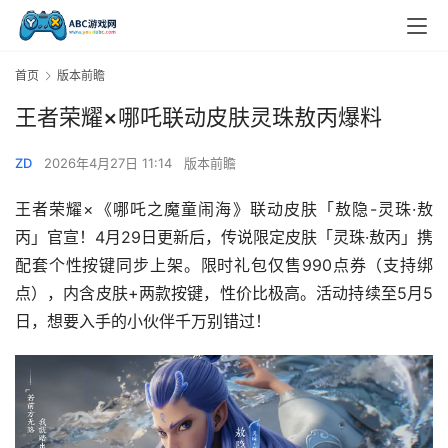
首页
版本前瞻
王者荣耀×哪吒联动皮肤灵珠敖丙爆料
ZD
2026年4月27日 11:14
版本前瞻
王者荣耀×《哪吒之魔童闹海》联动皮肤「敖隐-灵珠·敖
丙」官宣！4月29日更新后，传说限定皮肤「灵珠·敖丙」携
配套个性按键同步上架。限时礼包仅售990点券（支持绑
点），内含皮肤+两款按键，性价比极高。活动持续至5月5
日，想要入手的小伙伴千万别错过！