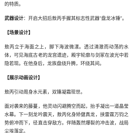
的特质。
武器设计
：开启大招后敖丙手握其标志性武器“盘龙冰锤”。
【场景设计】
敖丙立于海面之上，脚下海波微漾。透过清澈而动荡的水
体，可见海底古老的龙宫遗迹，殿宇轮廓与剑冢在波光中若
隐若现。在他身后，龙族盘绕升腾，环绕其间。
【展示动画设计】
敖丙引动周身水元素，双锤凝霜现世。
面对袭来的藤蔓，他灵动闪避腾空而起，抬手凝出一道晶莹
水幕。下一刻龙吟震天，敖丙化身矫健真龙，挟雷霆万钧之
势俯冲而下，径直击穿敌方。伴随轰然爆裂的冲击波，战局
尘埃落定。