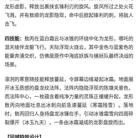
龙形虚影，释放出裹挟玄锋利刃的旋风。旋风所过之处火花
飞溅，并有敖顺的龙影隐现，命中后掀起锋利的刺，将敌人
击飞。
四技能：
敖丙在蓝白霜云与冰锥的环绕中化为龙形，哪吒的
混天绫伴龙躯飞行。天际浮现火烧云，其中金色与蓝紫色的
能量奔涌交织，仿佛是原作中海底妖族与捕妖队最终决战的
场景。
凛冽的寒意随技能释放蔓延，令屏幕边缘凝起冰霜。地面展
开冰玉质感的盘龙纹法阵，法阵内隐隐浮现的陈塘关景色，
而法阵中心，一枚蕴含着纯净力量的灵珠正缓缓升起，龙形
敖丙向地面吐息出冰刺向前急速蔓延（寒霜残雪）。落地
时，敖丙回归人身持盘龙冰锤在手，引动冰锥霜雪向四周碎
裂爆开（冰玉九天），一条由冰霜凝成的龙影盘旋而出。
【回城特效设计】