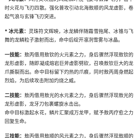
时火花与飞刃四散。强化普攻引动北海敖顺的风龙虚影，卷
起气浪与玄锋飞刃突进。
* 冰元素：
灵珠符文辉映，冰龙鳞伴随霜雪拖尾、冰锥与飞
舞的龙鳞粒子激射而出，命中后绽开凛冽雪雾与冰晶。
一技能：
敖丙借用敖钦的火元素之力，身后骤然浮现敖钦的
龙形虚影，随即凝成熔岩巨斧虚影劈砍，召唤敖钦巨大的龙
爪撕裂而出。命中目标留下灼热的爪痕，同时敖丙周身燃起
烈焰，为后续攻击附加灼烧之威。
二技能：
敖丙借用敖光的水元素之力，身后骤然浮现敖光的
龙形虚影，龙牙刀包裹螺旋水击出。
命中目标激起水花，鳞片汇聚成万龙甲，赋予敖丙疗愈之力
回复生命。
三技能：
敖丙借用敖顺的风元素之力，身后骤然浮现敖顺的