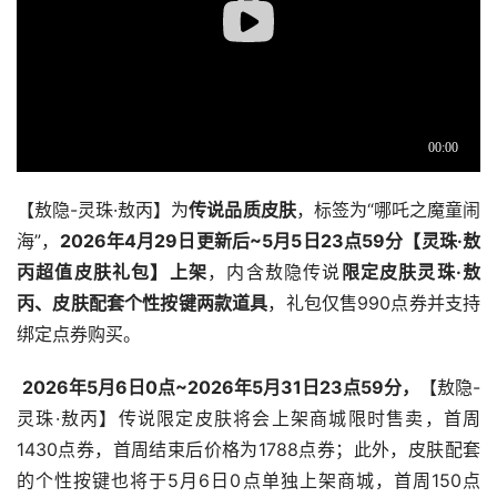
【敖隐-灵珠·敖丙】为
传说品质皮肤
，标签为“哪吒之魔童闹
海”，
2026年4月29日更新后~5月5日23点59分【灵珠·敖
丙超值皮肤礼包】上架
，内含敖隐传说
限定皮肤灵珠·敖
丙、皮肤配套个性按键两款道具
，礼包仅售990点券并支持
绑定点券购买。
2026年5月6日0点~2026年5月31日23点59分，
【敖隐-
灵珠·敖丙】传说限定皮肤将会上架商城限时售卖，首周
1430点券，首周结束后价格为1788点券；此外，皮肤配套
的个性按键也将于5月6日0点单独上架商城，首周150点