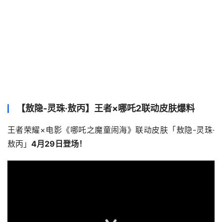
【敖隐-灵珠·敖丙】王者×哪吒2联动皮肤爆料
王者荣耀×电影《哪吒之魔童闹海》联动皮肤「敖隐-灵珠·
敖丙」
4月29日登场！