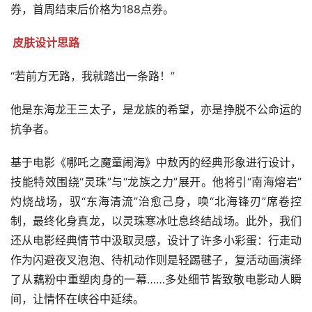
券，首周结束后价格为188点券。
皮肤设计思路
“若前方无路，我就踏出一条路！”
他是东海龙王三太子，是龙族的希望，亦是挣脱不公命运的
抗争者。
基于电影《哪吒之魔童闹海》中敖丙的经典形象进行设计，
技能特效围绕“灵珠”与“龙族之力”展开。他将引“南海熔岩”
灼烧战场，驭“东海清流”治愈己身，唤“北海锋刃”席卷控
制，最终化身真龙，以灵珠寒冰吐息终结战场。此外，我们
还从电影经典情节中汲取灵感，设计了许多小彩蛋：行走动
作为闪避夜叉泡泡、待机动作则是轻踢毽子，复活动画演绎
了从藕粉中重塑肉身的一幕……多处细节皆致敬电影动人瞬
间，让情怀在峡谷中延续。