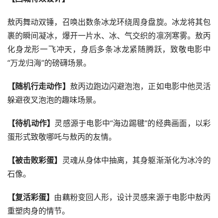
敖丙舞动双锤，召唤出数条冰龙环绕周身盘旋。冰龙将其包
裹的瞬间凝冰，爆开一片水、冰、气交织的凛冽寒雾。敖丙
化身龙形一飞冲天，身后多条冰龙紧随腾跃，致敬电影中
“万龙归海”的磅礴场景。
【随机行走动作】
敖丙边跑边闪避泡泡，正如电影中他灵活
躲避夜叉泡泡的趣味场景。
【待机动作】
灵感源于电影中“海边踢毽”的经典画面，以彩
蛋形式致敬哪吒与敖丙的友情。
【被击败彩蛋】
灵魂从身体中抽离，其身躯渐渐化为冰冷的
石像。
【复活彩蛋】
由藕粉变回人形，设计灵感来源于电影中敖丙
重塑肉身的情节。