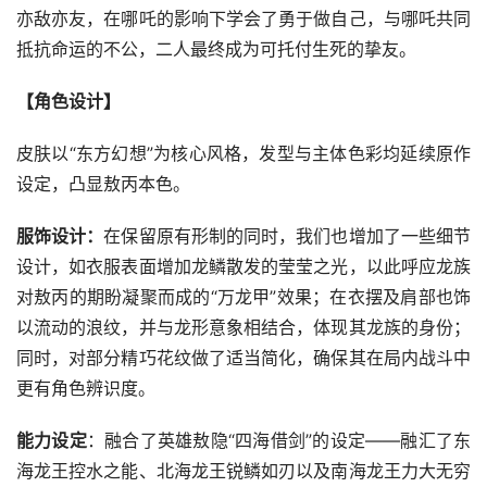
亦敌亦友，在哪吒的影响下学会了勇于做自己，与哪吒共同
抵抗命运的不公，二人最终成为可托付生死的挚友。
【角色设计】
皮肤以“东方幻想”为核心风格，发型与主体色彩均延续原作
设定，凸显敖丙本色。
服饰设计：
在保留原有形制的同时，我们也增加了一些细节
设计，如衣服表面增加龙鳞散发的莹莹之光，以此呼应龙族
对敖丙的期盼凝聚而成的“万龙甲”效果；在衣摆及肩部也饰
以流动的浪纹，并与龙形意象相结合，体现其龙族的身份；
同时，对部分精巧花纹做了适当简化，确保其在局内战斗中
更有角色辨识度。
能力设定
：融合了英雄敖隐“四海借剑”的设定——融汇了东
海龙王控水之能、北海龙王锐鳞如刃以及南海龙王力大无穷