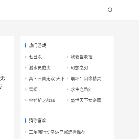
热门游戏
七日杀
我要当老祖
潜水员戴夫
幻想之刃
！无
真・三国无双 天下
崩坏：因缘精灵
版
雪松
求生之路2
金铲铲之战s8
盛世天下女帝篇
猜你喜欢
三角洲行动幸运鸟窝选择推荐