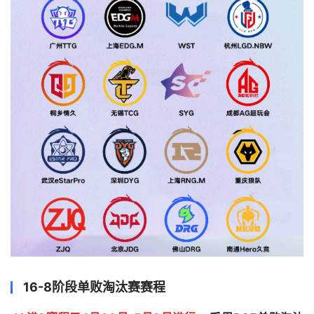
16-8阶段单败淘汰赛赛程