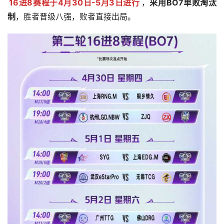
16
进8赛程于4月30日-5月3日进行
，
采用BO7单败淘汰
制
，胜者晋级八强，败者直接出局。