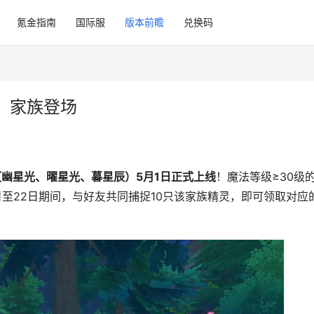
氪金指南
国际服
版本前瞻
兑换码
」家族登场
（幽星光、曜星光、暮星辰）5月1日正式上线
！魔法等级≥30级
日至22日期间，与好友共同捕捉10只该家族精灵，即可领取对应