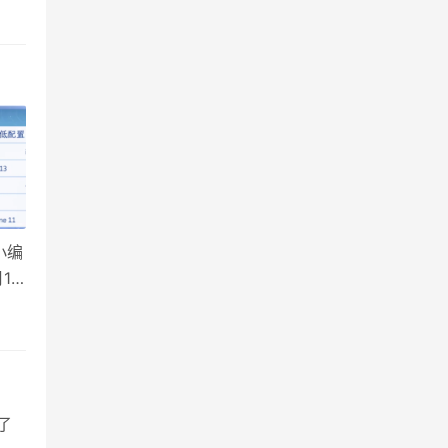
小编
15
了