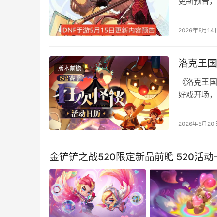
更新预告，
法新增和调
手游5月1
2026年5月14
戏。 停机维
洛克王国
版本前瞻
《洛克王国
好戏开场，
利同步开启
前规划资源
2026年5月20
览 《洛克
团」好戏…
金铲铲之战520限定新品前瞻 520活动