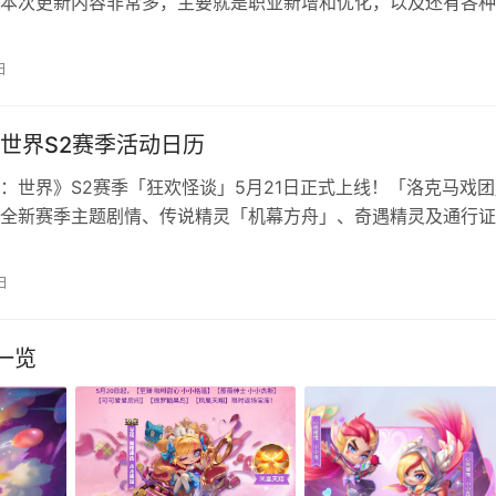
本次更新内容非常多，主要就是职业新增和优化，以及还有各种
整，改动的内容很多，本期文章给大家整理了重点更新内容。 D
5日更新内容一览 本次的更新为停机维护更新，维护期间无法登
日
护时间：2026年4月15日03:00-09:00 停机维护补偿…
世界S2赛季活动日历
：世界》S2赛季「狂欢怪谈」5月21日正式上线！「洛克马戏团
全新赛季主题剧情、传说精灵「机幕方舟」、奇遇精灵及通行证
。版本活动与常驻课题节点一图全览，小洛克们速速保存日历，
，备战新赛季狂欢！ 洛克王国世界S2赛季「狂欢怪谈」活动日
日
王国：世界》S2赛季「狂欢怪谈」5月21日正式上线，「洛克马
一览