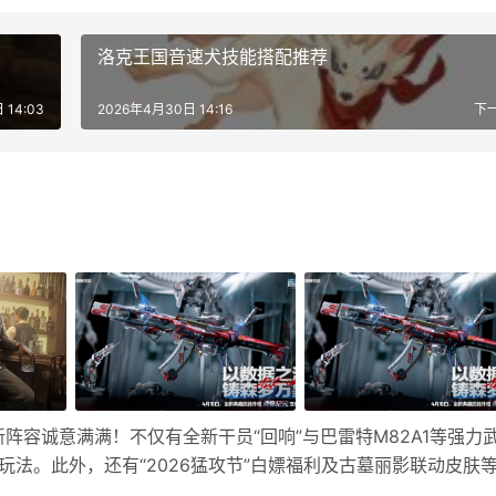
洛克王国音速犬技能搭配推荐
 14:03
2026年4月30日 14:16
下
新阵容诚意满满！不仅有全新干员“回响”与巴雷特M82A1等强力
交玩法。此外，还有“2026猛攻节”白嫖福利及古墓丽影联动皮肤
通行证一回声 赛季通行证开启时间：4月16日更新完成后 主要