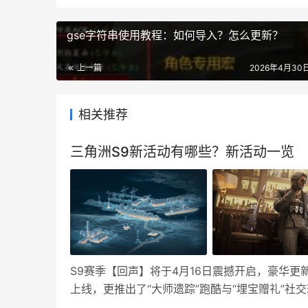
gse字符串使用教程：如何导入？怎么更新？
上一篇
2026年4月30日
相关推荐
三角洲S9新活动有哪些？新活动一览
S9赛季【回声】将于4月16日震撼开启，豪华更
上线，更推出了“大师遗踪”跑酷与“埋宝赠礼”社
来拿，准备好聆听战场的回响了吗？ 新活动 赛季