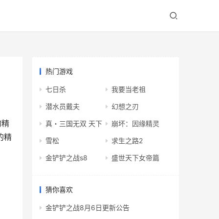
热门游戏
七日杀
我要当老祖
潜水员戴夫
幻想之刃
的精
真・三国无双 天下
崩坏：因缘精灵
的精
雪松
求生之路2
金铲铲之战s8
盛世天下女帝篇
猜你喜欢
金铲铲之战8月6日更新公告