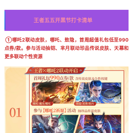
王者五五开黑节打卡清单
①哪吒2联动皮肤，哪吒、敖隐，首周超值礼包低至990
点券/款。参与活动抽铠、芈月联动珍品传说皮肤、天幕和
更多联动个性资源 