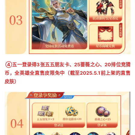
④五一登录得3张五五朋友卡、25蔷薇之心、20排位竞猜
币，全英雄全直售皮限免中（截至2025.5.1前上架的直售
皮肤） 