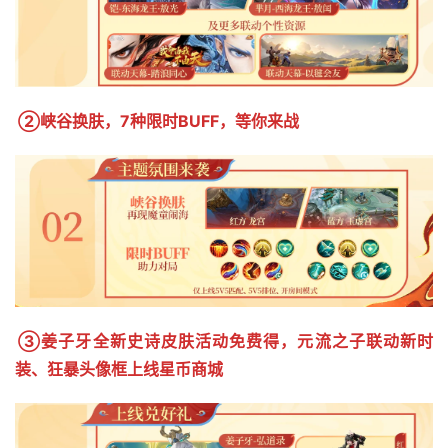
②峡谷换肤，7种限时BUFF，等你来战 
③姜子牙全新史诗皮肤活动免费得，元流之子联动新时
装、狂暴头像框上线星币商城 