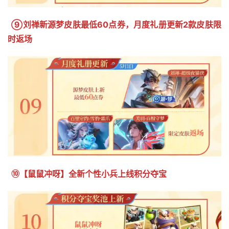
 ⑨刘禅新源梦皮肤最低60点券，月度礼册更新2款皮肤限
时返场
 ⑩【鼠鼠冲呀】全新个性小兵上线积分夺宝