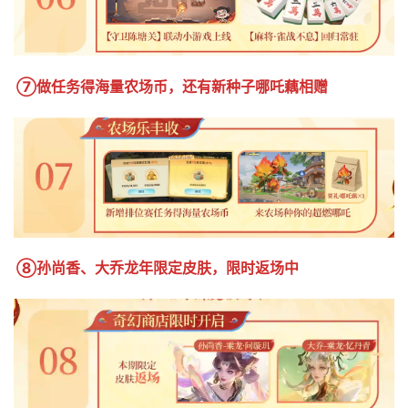
⑦做任务得海量农场币，还有新种子哪吒藕相赠 
⑧孙尚香、大乔龙年限定皮肤，限时返场中