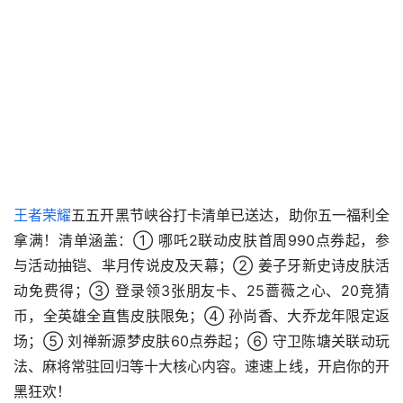
王者荣耀
五五开黑节峡谷打卡清单已送达，助你五一福利全
拿满！清单涵盖：① 哪吒2联动皮肤首周990点券起，参
与活动抽铠、芈月传说皮及天幕；② 姜子牙新史诗皮肤活
动免费得；③ 登录领3张朋友卡、25蔷薇之心、20竞猜
币，全英雄全直售皮肤限免；④ 孙尚香、大乔龙年限定返
场；⑤ 刘禅新源梦皮肤60点券起；⑥ 守卫陈塘关联动玩
法、麻将常驻回归等十大核心内容。速速上线，开启你的开
黑狂欢！