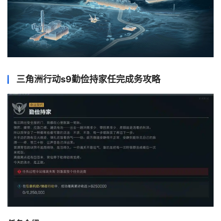
三角洲行动s9勤俭持家任完成务攻略