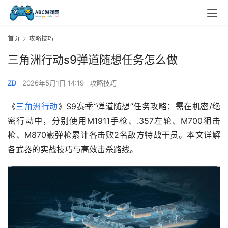
首页
攻略技巧
三角洲行动s9弹道随想任务怎么做
ZD
2026年5月1日 14:19
攻略技巧
《
三角洲行动
》S9赛季“弹道随想”任务攻略：需在机密/绝
密行动中，分别使用M1911手枪、.357左轮、M700狙击
枪、M870霰弹枪累计各击败2名敌方特战干员。本文详解
各武器的实战技巧与高效击杀路线。