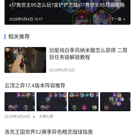
s17救世主95怎么玩?金铲铲之战s17救世主95阵容攻略
2026年5月4日 15:17
下一篇
相关推荐
剑星纯白季风纳米服怎么获得 二周
目任务链解锁教程
2026年6月15日
云顶之弈17.4版本阵容推荐
•
2026年5月28日
大神心得
洛克王国世界S2赛季异色精灵囤球指南