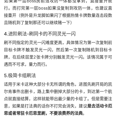
﻿如果第一层boss房前连攻防一体都没拿到，直接重开就
行。而打完第一层boss如果没复制到攻防一体，也建议直
接重开（例外是升龙脚如果闪了根据热情卡牌数量连击段数
且随机到了复制那还可以继续赌一下）﻿
4.进阶刷法-刷同卡的不同灵光一闪
﻿刷不同指定的灵光一闪难度更高，具体情况为第一次复制前
目标卡牌不触发灵光一闪，然后第一次复制随机到目标卡
牌，在后续层里2张卡牌分别触发灵光一闪。该情况属于可
遇而不可求，量力而行。﻿
5.极简卡组刷法
﻿适用于米卡这种大部分卡无所谓的角色，进图先刷开局的凯
尔肯事件出删卡，路上集中删掉大部分的卡，到达第一个航
点就直接结算，这样就能带出最少量的卡组了。但是需要注
意，如果是打法典的话你不打完会消失，建议
是去活动卡厄
思或者常驻卡厄思里刷，不要浪费养的法典
。