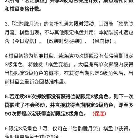
2.所有「限定棋盘」共享S级角色保底计数，集点赠礼计数
和棋盘变格计数。
3.「独酌胧月流」的装扮礼遇为
限时活动
，其跟随「独酌胧
月流」棋盘出现，不与其他限定棋盘共用；本期装扮礼遇包
含【今日穿搭】、【改装时刻·涂装】、【风向标】。
4.棋盘初始为基准棋盘，若连续70次掷骰没有获得当期限定
S级角色，将触发「棋盘变格」，大幅提高单次掷骰内获得
当期限定S级角色的概率，在获得当期限定S级角色后，当
前棋盘会重新变回基准棋盘。
5.若连续89次掷骰都没有获得当期限定S级角色，则下一次
掷骰棋子不会移动，并直接获得当期限定S级角色，即至多
90次掷骰必定获得当期限定S级角色。
（保底）
6.限定S级角色「浔」仅可在「独酌胧月流」棋盘中获得，
活动结束后暂无获取途径。