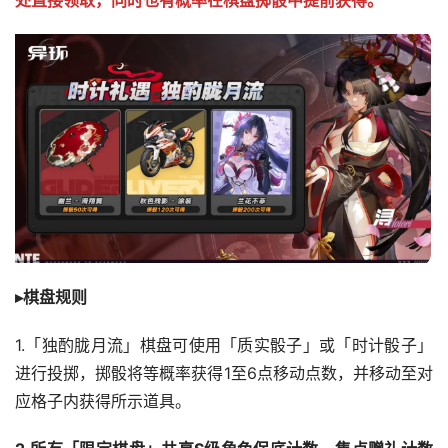
处直接领取，同时也有概率在棋盘掷骰中提前获得。
▸棋盘规则
1.「独酌胧月流」棋盘可使用「质实骰子」或「时计骰子」
进行投掷，掷骰将等概率获得1至6点移动点数，并移动至对
应格子内获得所示道具。