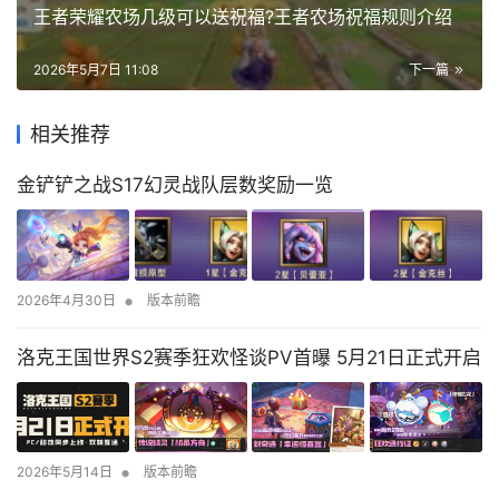
王者荣耀农场几级可以送祝福?王者农场祝福规则介绍
2026年5月7日 11:08
下一篇
相关推荐
金铲铲之战S17幻灵战队层数奖励一览
•
2026年4月30日
版本前瞻
洛克王国世界S2赛季狂欢怪谈PV首曝 5月21日正式开启
•
2026年5月14日
版本前瞻