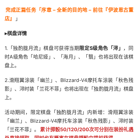
完成正篇任务「序章 – 全新的目的地 – 前往『伊波恩古董
店』
」
▸棋盘详情
1.「独酌胧月流」棋盘可获得当期
限定S级角色「浔」
，同
时A级角色「哈尼娅」、「海月」、「翳」也将出现在该棋
盘上。
2.滑翔翼涂装「幽兰」、Blizzard-V4摩托车涂装「秋色残
影」、浔时装「兰花不菲」也将出现在「独酌胧月流」棋盘
上。
活动期间，限定棋盘「独酌胧月流」内新增：滑翔翼涂装
「幽兰」、Blizzard-V4摩托车涂装「秋色残影」、浔时装
「兰花不菲」。
累计掷骰50/120/200次可分别在装扮礼遇