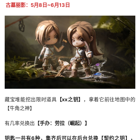
古墓丽影：5月8日~6月13日
藏宝堆能挖出限时道具
【xx之钥】
，拿着它前往地图中的
【牛角之神】
有几率兑换出
【手办：劳拉（崛起）】
钥匙一共有6种，集齐后可以在后台兑换【契约之钥】，