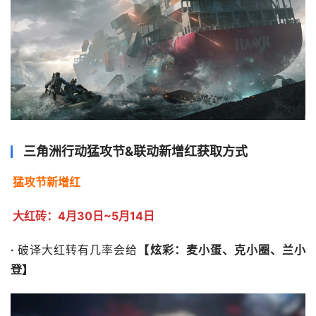
三角洲行动猛攻节&联动新增红获取方式
猛攻节新增红
大红砖：4月30日~5月14日
· 
破译大红转有几率会给
【炫彩：麦小蛋、克小圈、兰小
登】