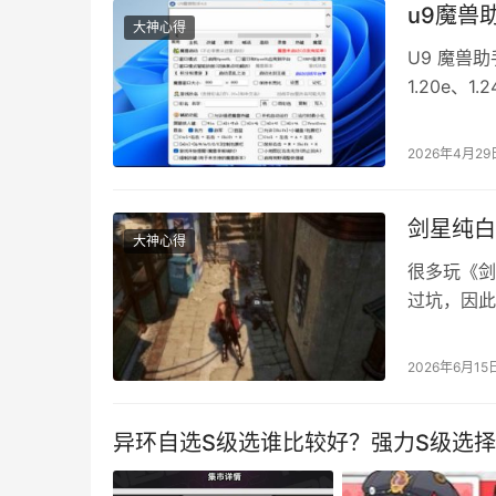
u9魔兽
大神心得
U9 魔兽助
1.20e、
兽 3 对
安装与基础启
2026年4月29
（无需安装）
剑星纯白
大神心得
很多玩《剑
过坑，因此
仅限二周目
不少人二周
2026年6月15
口。 整套
板接起点任
异环自选S级选谁比较好？强力S级选