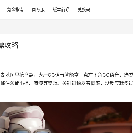
氪金指南
国际服
版本前瞻
兑换码
嫖攻略
去地图里抢鸟窝，大厅CC语音就能拿！点左下角CC语音，选
，去邮件领肯小桶、喷漆等奖励。关键词触发有概率，没反应就多