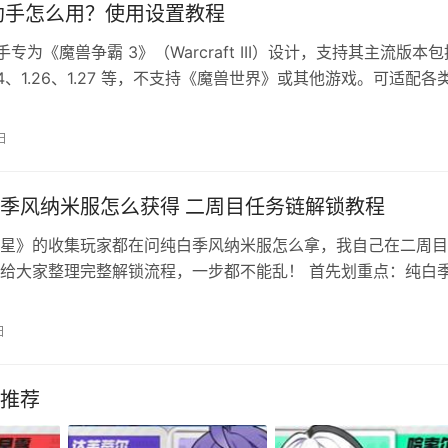
助手怎么用？使用设置教程
手专为《魔兽争霸 3》（Warcraft III）设计，支持其主流版本包
1.24、1.26、1.27 等，不支持《魔兽世界》或其他游戏。可适配各
战平台（浩方、VS、QQ 平台等），兼容自定义地图与官方对战模
动 下载最新版（v5.0，2025-11-28），解压后运行 exe 文
日
。 Vi…
季风纳米服怎么获得 二周目任务链解锁教程
星》的收集玩家都在问纯白季风纳米服怎么拿，我自己在二周目
给大家整理完整解锁流程，一步都不能乱！ 首先划重点：纯白
解锁，一周目告示板刷不出这条任务链，别白费功夫反复找委托
目只顾着捡装备、刷地图，忽略支线委托，从头到尾看不到任务
日
是三段连环委托，顺序错后面任务直接不刷新： 1. 最先在希雍城
…
择推荐