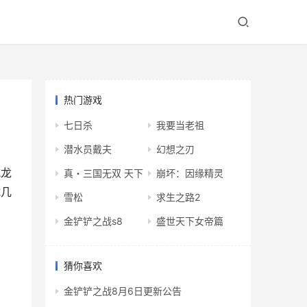
热门游戏
七日杀
我要当老祖
潜水员戴夫
幻想之刃
威龙
真・三国无双 天下
崩坏：因缘精灵
试几
雪松
求生之路2
金铲铲之战s8
盛世天下女帝篇
猜你喜欢
金铲铲之战8月6日更新公告