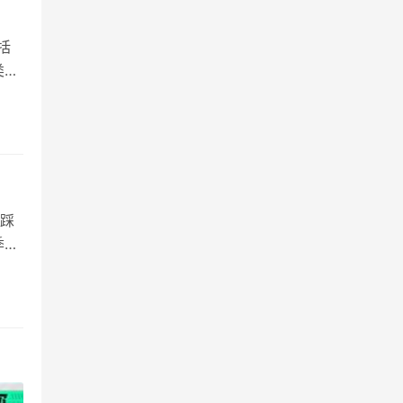
括
类魔
式。
件
踩
季风
。
入
告示