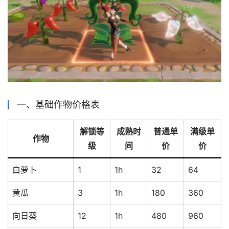
一、基础作物价格表
解锁等
成熟时
普通单
满级单
作物
级
间
价
价
白萝卜
1
1h
32
64
黄瓜
3
1h
180
360
向日葵
12
1h
480
960