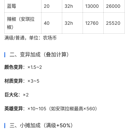
蓝莓
20
32h
13000
26000
辣椒（安琪拉
40
32h
12760
25520
椒）
满级/普通，单位：农场币
二、变异加成（叠加计算）
颜色变异
：×1.5~2
材质变异
：×3~5
巨大化
：×2
英雄变异
：×10~105（如安琪拉椒最高×560）
三、小摊加成（满级+50%）