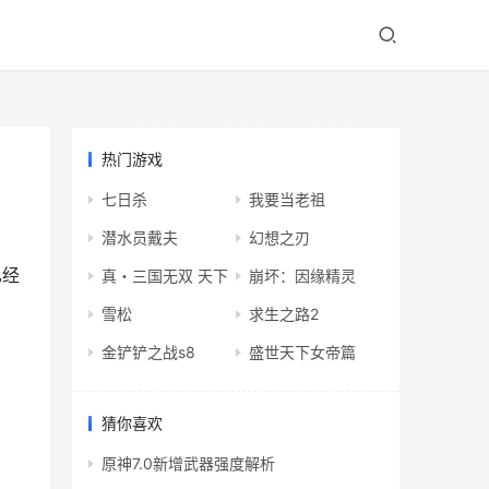
热门游戏
七日杀
我要当老祖
潜水员戴夫
幻想之刃
已经
真・三国无双 天下
崩坏：因缘精灵
雪松
求生之路2
金铲铲之战s8
盛世天下女帝篇
猜你喜欢
原神7.0新增武器强度解析