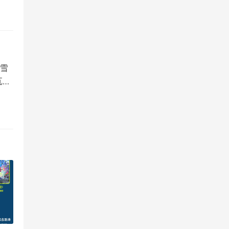
 艾克
雪
瓦
命值