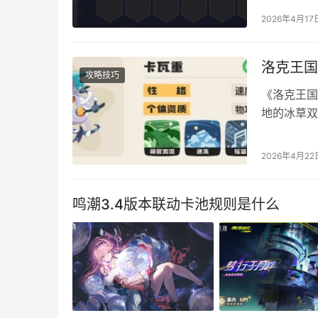
阵容码：020
2026年4月17
铲子，凯尔
洛克王国
攻略技巧
《洛克王国
地的冰草双
重。那么卡
荐！ 不同
2026年4月22
较高但双防
系。核心技
鸣潮3.4版本联动卡池规则是什么