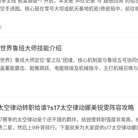
赛季主线“前置调查-1”开启，本关是“声纹记录”与“超感回溯”的组
空手进图。核心是在零号大坝或航天基地机密/绝密局中，前往
记录器】（需提前在研发部门购买），并对军用电台进行超感回
划好从行政楼到中控区的跑点路线，一局内速通拿满奖励。 三
日
置调查1任务完成攻略 任务介绍 1、任务类型：赛季主线 2、任务
世界鲁班大师技能介绍
世界》鲁班大师定位“星之队”团魂，核心机制是与鲁班五号协同
盖蓄能震击、助推跳跃、电能链接及机械指令，主打机械召唤与
文带来详细技能解析与连招教学，助你掌握这位高策略性机关师
界鲁班大师技能介绍 1、普通攻击 操纵机械翼连续攻击，造成
普攻 操纵机械翼对前方敌人射击造成伤害。 激光冲击 完美闪避
7太空律动转职给谁?s17太空律动娜美锐雯阵容攻略
17赛季的太空律动是个还不错的羁绊，给锐雯转职强度非常高，
4费二星，然后上9补肾就行。下面就来为大家提供s17太空律动娜
！ 阵容组成 锐雯+娜美+努努+机器人+潘森+格温+奥恩+塔姆