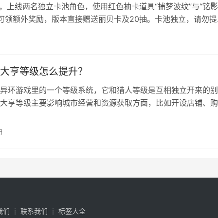
，上线两名独立卡池角色，使用红色抽卡道具“捕梦波纹”与“铭
抽可领额外奖励，版本直接赠送丽贝卡及20抽。卡池独立，请勿提
 鸣潮V3.4版本是鸣潮与赛博朋克：边缘行者的联动版本，会有两
大亨等级怎么提升？
异环游戏里的一个等级系统，它和猎人等级是互相独立开来的别
大亨等级主要影响城市经营和资源获取方面，比如开设店铺、购
多玩家都不知道都市大亨等级怎么提升，本篇文章小编就来教你
亨等级提升方法教程 都市大亨等级升级主要就是看你方斯的累
日
可以通过完成都市大亨相关任务、经验店铺、参与商业活动等方
。 下…
我们
┊
联系我们
┊
标签大全