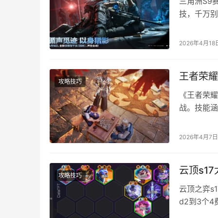
三角洲S9
技，千万别
放置【声纹
溯。建议规
2026年4月18
行动s9前
王者荣耀
攻略技巧
《王者荣耀
战。技能涵
线操控。下
王者荣耀世
2026年4月7日
害。 蓄力
或一技能…
云顶s1
攻略技巧
云顶之弈s
d2到3个
雯阵容攻略