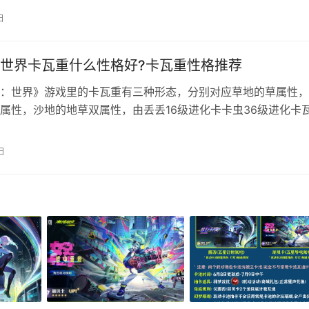
3c03703903802503503604f03b000TFTSet17 星神赐福
日
散件光装 强化符文推…
世界卡瓦重什么性格好?卡瓦重性格推荐
：世界》游戏里的卡瓦重有三种形态，分别对应草地的草属性，
属性，沙地的地草双属性，由丢丢16级进化卡卡虫36级进化卡
瓦重什么性格好？下面就为大家带来洛克王国世界卡瓦重性格推
形态的区别 雪山形态（草+冰）‌：速度种族值最高（135），生
日
最低。被火、毒、岩、钢、虫、格斗六系克制，仅抵抗水和地面
能含…