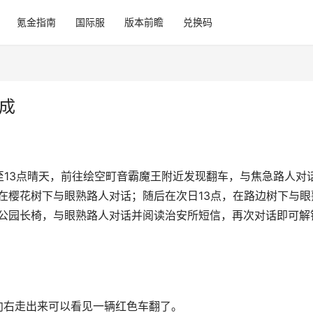
氪金指南
国际服
版本前瞻
兑换码
完成
13点晴天，前往绘空町音霸魔王附近发现翻车，与焦急路人对
，在樱花树下与眼熟路人对话；随后在次日13点，在路边树下与眼
往公园长椅，与眼熟路人对话并阅读治安所短信，再次对话即可解
向右走出来可以看见一辆红色车翻了。