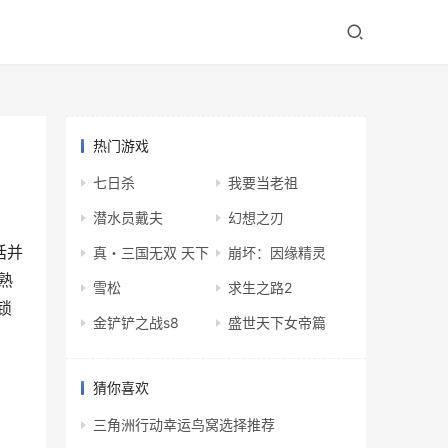
热门游戏
七日杀
我要当老祖
潜水员戴夫
幻想之刃
话并
真・三国无双 天下
崩坏：因缘精灵
熟
雪松
求生之路2
锁
金铲铲之战s8
盛世天下女帝篇
猜你喜欢
三角洲行动幸运鸟窝选择推荐