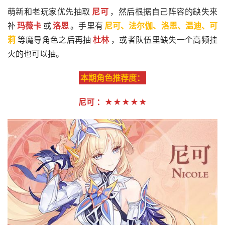
萌新和老玩家优先抽取
尼可
，然后根据自己阵容的缺失来
补
玛薇卡
或
洛恩
。手里有
尼可、法尔伽、洛恩、温迪、可
莉
等魔导角色之后再抽
杜林
，或者队伍里缺失一个高频挂
火的也可以抽。
本期角色推荐度：
尼可 ：★★★★★