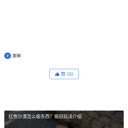
原神
赞
(0)
红色沙漠怎么偷东西？偷窃玩法介绍