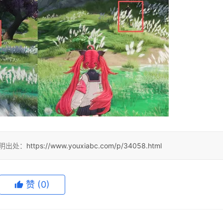
注明出处：
https://www.youxiabc.com/p/34058.html
赞
(0)