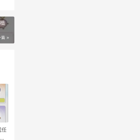
植
一篇
成任
们千