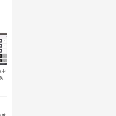
鸭」
重中
换
模拟
与蓄