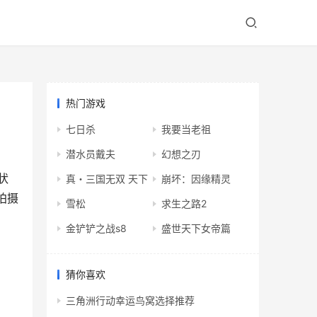
热门游戏
七日杀
我要当老祖
潜水员戴夫
幻想之刃
状
真・三国无双 天下
崩坏：因缘精灵
拍摄
雪松
求生之路2
金铲铲之战s8
盛世天下女帝篇
猜你喜欢
三角洲行动幸运鸟窝选择推荐