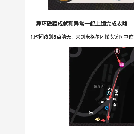
异环隐藏成就和异常一起上镜完成攻略
1.时间改到8点晴天
，来到米格尔区摇曳镇图中位