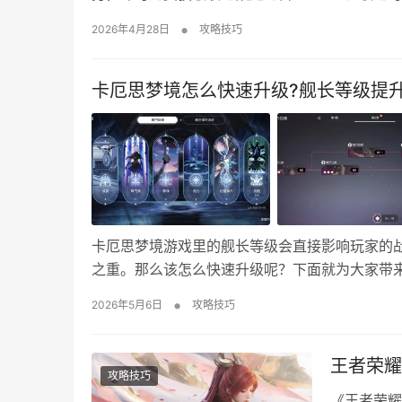
万别错过啦！ 杖剑传说×B.Duck丨联动福利
•
2026年4月28日
攻略技巧
及「…
卡厄思梦境怎么快速升级?舰长等级提
卡厄思梦境游戏里的舰长等级会直接影响玩家的
之重。那么该怎么快速升级呢？下面就为大家带
体力硬刷模拟，不然就需要慢慢等日常经验涨。以
•
2026年5月6日
攻略技巧
模式内的战斗训练里进行挑战可以消耗体力，消
王者荣耀
攻略技巧
《王者荣耀