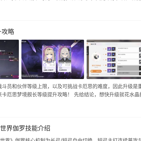
一览 >>福利一 每日登录游戏签到，即可免费领取限定幻兽「冒险
升攻略
战斗员和伙伴等级上限，以及可挑战卡厄思的难度，因此升级是
来卡厄思梦境舰长等级提升攻略！ 先给结论，想快升级就花水晶
下是全部的经验来源： 一、消耗体力（埃忒尔/以太） 游戏在
耗的体力…
世界伽罗技能介绍
世界》伽罗核心机制为长弓/短弓自由切换。短弓主打连续普攻