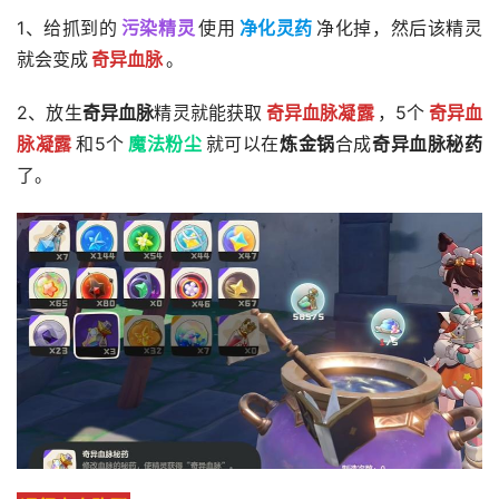
1、给抓到的
污染精灵
使用
净化灵药
净化掉，然后该精灵
就会变成
奇异血脉
。
2、放生
奇异血脉
精灵就能获取
奇异血脉凝露
，5个
奇异血
脉凝露
和5个
魔法粉尘
就可以在
炼金锅
合成
奇异血脉秘药
了。