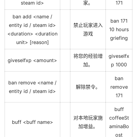
steam id>
家。
171
ban add <name /
ban 171
entity id / steam id>
禁止玩家进入
10 hours
<duration> <duration
游戏
griefing
unit> [reason]
将您的经验增
giveselfx
giveselfxp <amount>
加。
p 1000
ban
ban remove <name /
解除禁令。
remove
entity id / steam id>
171
buff
对本地玩家施
coffeeSt
buff <buff name>
加增益。
aminaBo
ost