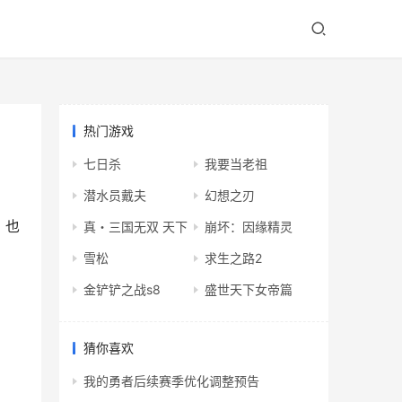
热门游戏
七日杀
我要当老祖
潜水员戴夫
幻想之刃
，也
真・三国无双 天下
崩坏：因缘精灵
雪松
求生之路2
金铲铲之战s8
盛世天下女帝篇
猜你喜欢
我的勇者后续赛季优化调整预告