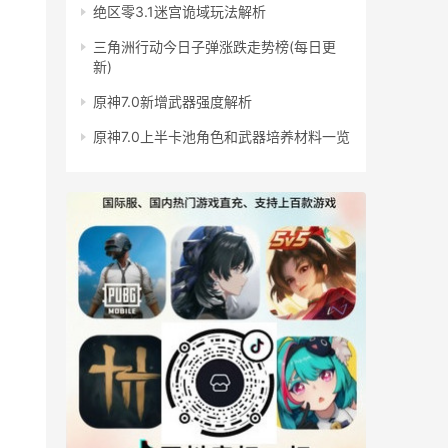
绝区零3.1迷宫诡域玩法解析
三角洲行动今日子弹涨跌走势榜(每日更
新)
原神7.0新增武器强度解析
原神7.0上半卡池角色和武器培养材料一览