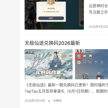
云原神时长
号注册之外
发放兑换码
免费时长累
2026年5月22
部分时长后
小时，…
无极仙途兑换码2026最新
《无极仙途》最新一期兑换码已更新！限时福利
TapTap五月签到拿豪礼（6月1日到期）、假期
下旬到期）。另有“无极仙途”、“xiuzhen6
•
2026年5月19日
兑换码
礼包码兑换流程 点击游戏主界面-…