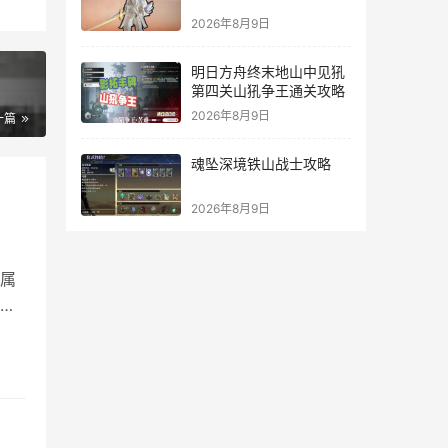
2026年8月9日
明日方舟终末地山中见犼
第四关山犼争王通关攻略
2026年8月9日
一篇
魂坠深境铁山战士攻略
2026年8月9日
属
松
猪
——