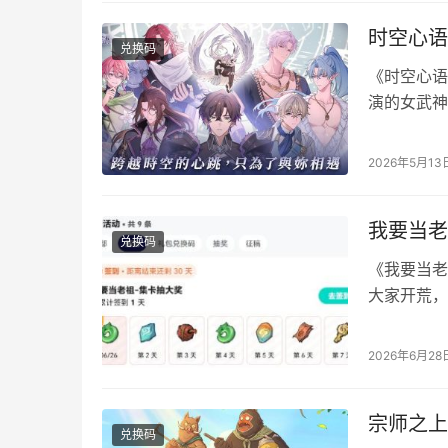
时空心语
兑换码
《时空心语(
演的女武神
统提升羁绊
新汇总及兑
2026年5月13
（长期有效） 
我要当老
兑换码
《我要当老
大家开荒，
合集，以及
laozu66
2026年6月28
要当老祖了 老
宗师之上
兑换码