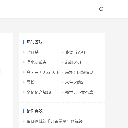
热门游戏
七日杀
我要当老祖
潜水员戴夫
幻想之刃
包。
真・三国无双 天下
崩坏：因缘精灵
雪松
求生之路2
金铲铲之战s8
盛世天下女帝篇
猜你喜欢
追迹迷城新手开荒常见问题解答