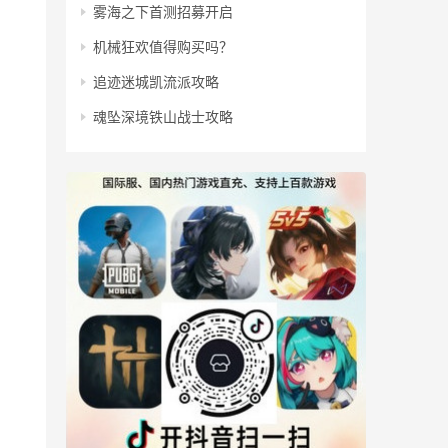
雾海之下首测招募开启
机械狂欢值得购买吗？
追迹迷城凯流派攻略
魂坠深境铁山战士攻略