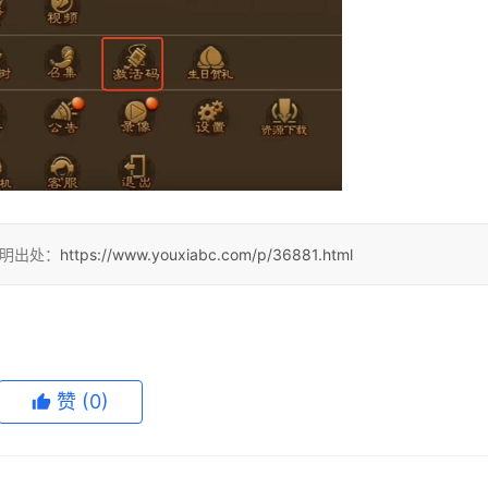
注明出处：
https://www.youxiabc.com/p/36881.html
赞
(0)