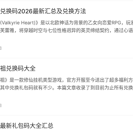
兑换码2026最新汇总及兑换方法
Valkyrie Heart)》是以北欧神话为背景的乙女向恋爱RPG，玩
芙蕾雅，将穿越时空与七位性格迥异的英灵缔结契约，通过心语
，解锁专属恋爱剧情与动态CG。下面带来时空心语兑换码202
换方法，助力大家畅玩游戏！ 最新兑换码大全 ERIKHBD：钻石
日
valkyrieheart：1000钻石（已…
祖兑换码大全
祖》是一款修仙挂机类型游戏，官方开服至今送出了超多福利方
其中兑换礼包码就有不少。本篇文章收录了到目前为止所有兑换
还有兑换码的使用方法。 我要当老祖最新兑换码合集(持续更新
6 laozu888 TapTap666 恭迎老祖出关 恭迎老祖驾到 SVIPlaozu
日
祖V587 VIPlaozu 我…
最新礼包码大全汇总