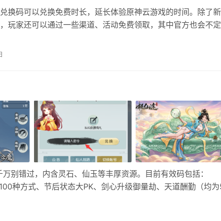
兑换码可以兑换免费时长，延长体验原神云游戏的时间。除了新
，玩家还可以通过一些渠道、活动免费领取，其中官方也会不定
，这里进行整理分享，帮助各位玩家更好地体验游戏。 注意事
积上限为600分钟（10 小时），达到上限后无法继续累积，需
日
才能再领取每日奖励。 免费时长领取方法 1、首次登录： 可领
千万别错过，内含灵石、仙玉等丰厚资源。目前有效码包括：
的100种方式、节后状态大PK、剑心升级御量劫、天道酬勤（均为
66”等长期码。速去游戏设置-密令处输入，每个角色仅限一次，手慢无