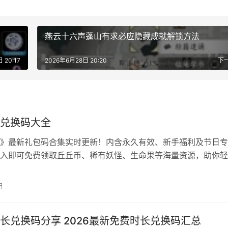
燕云十六声蓬山有求必应隐藏成就解锁方法
 20:17
2026年6月28日 20:20
下
兑换码大全
》最新礼包码合集实时更新！内含永久有效、新手福利及节日专
入即可免费领取丘丘币、稀有妖怪、生命果等海量资源，助你轻
提升战力，白嫖党必备！ 小丘妖怪兑换码大全 xqyg888——猪
p666——5200丘丘币 vip999——丘丘币*5800 xiaoqiu233
日
0个 兑换码：lovexq233&n…
长兑换码分享 2026最新免费时长兑换码汇总