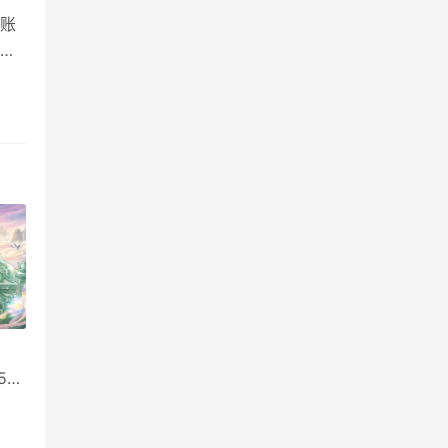
账
时
项：
消耗
取5
5月
！