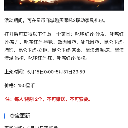
活动期间，可在星币商城购买哪吒2联动家具礼包。
打开后可获得以下任意一个家具：叱咤红莲·沙发、叱咤红
莲·茶几、叱咤红莲·地毯、敖丙雕塑、哪吒雕塑、昆仑玉虚·
墙饰、昆仑玉虚·立柜、昆仑玉虚·茶桌、擎海清泽·床、擎海
清泽·吊椅、叱咤红莲·床、叱咤红莲·吊椅。
上架时间：
5月15日0:00-5月31日23:59
价格：
150星币
注：每人限购12个，不可赠送，不可索要。
夺宝更新