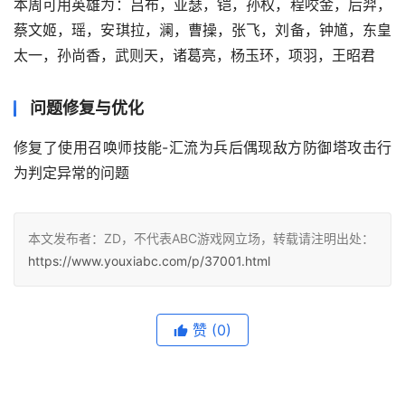
本周可用英雄为：吕布，亚瑟，铠，孙权，程咬金，后羿，
蔡文姬，瑶，安琪拉，澜，曹操，张飞，刘备，钟馗，东皇
太一，孙尚香，武则天，诸葛亮，杨玉环，项羽，王昭君
问题修复与优化
修复了使用召唤师技能-汇流为兵后偶现敌方防御塔攻击行
为判定异常的问题
本文发布者：ZD，不代表ABC游戏网立场，转载请注明出处：
https://www.youxiabc.com/p/37001.html
赞
(0)