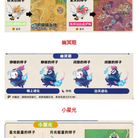
幽冥眼
小星光