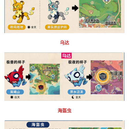
乌达
海盔虫