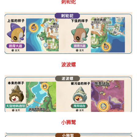
刺轮砣
波波螺
小狮鹫