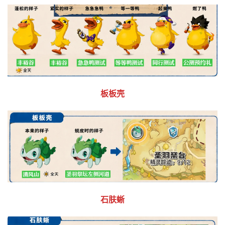
板板壳
石肤蜥