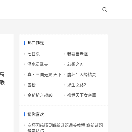
热门游戏
七日杀
我要当老祖
潜水员戴夫
幻想之刃
高
真・三国无双 天下
崩坏：因缘精灵
部联
雪松
求生之路2
金铲铲之战s8
盛世天下女帝篇
猜你喜欢
崩坏因缘精灵崭新谜题通关教程 崭新谜题
解密技巧