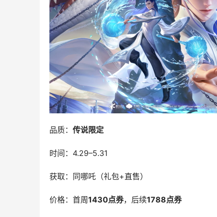
品质：
传说限定
时间：4.29–5.31
获取：同哪吒（礼包+直售）
价格：首周
1430点券
，后续
1788点券