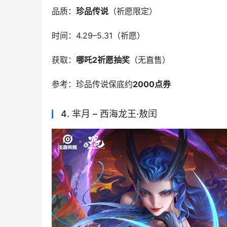
品质：
珍品传说
（祈愿限定）
时间：4.29–5.31（祈愿）
获取：
哪吒2祈愿抽奖
（无直售）
参考：珍品传说保底约
2000点券
4. 芈月 – 西海龙王·敖闰