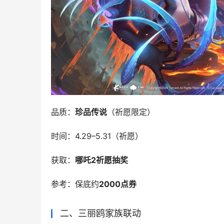
品质：
珍品传说
（祈愿限定）
时间：4.29–5.31（祈愿）
获取：
哪吒2祈愿抽奖
参考：保底约
2000点券
二、三丽鸥家族联动