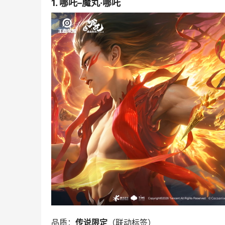
1. 哪吒–魔丸·哪吒
品质：
传说限定
（联动标签）