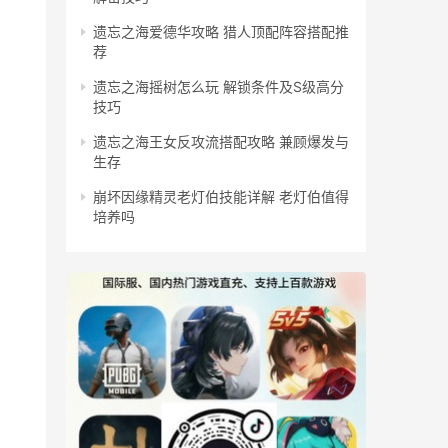
遗忘之海爱德华攻略 猎人顶配阵容搭配推
荐
遗忘之海摇树怎么玩 解锁条件及S级高分
技巧
遗忘之海王女反攻流搭配攻略 兼顾爆发与
生存
崩坏因缘精灵老灯伯技能详解 老灯伯值得
培养吗