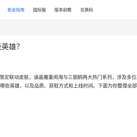
氪金指南
国际服
版本前瞻
兑换码
些英雄？
款限定联动皮肤，涵盖魔童闹海与三丽鸥两大热门系列，涉及多位
属哪些英雄，以及品质、获取方式和上线时间。下面为你整理全