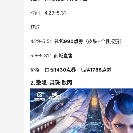
时间：4.29–5.31
获取：
4.29–5.5：
礼包990点券
（皮肤+个性按键）
5.6–5.31：商城直售
价格：首周
1430点券
，后续
1788点券
2. 敖隐–灵珠·敖丙