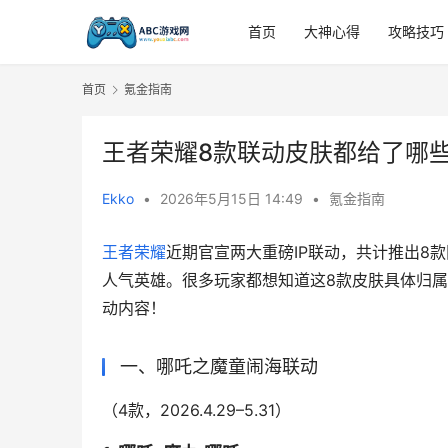
首页
大神心得
攻略技巧
首页
氪金指南
王者荣耀8款联动皮肤都给了哪
Ekko
•
2026年5月15日 14:49
•
氪金指南
王者荣耀
近期官宣两大重磅IP联动，共计推出8
人气英雄。很多玩家都想知道这8款皮肤具体归
动内容！
一、哪吒之魔童闹海联动
（4款，2026.4.29–5.31）