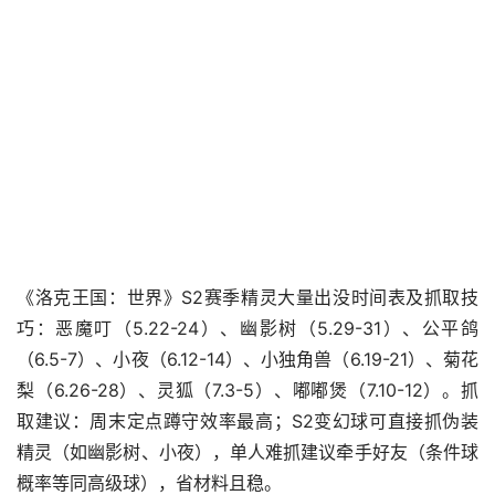
《洛克王国：世界》S2赛季精灵大量出没时间表及抓取技
巧：恶魔叮（5.22-24）、幽影树（5.29-31）、公平鸽
（6.5-7）、小夜（6.12-14）、小独角兽（6.19-21）、菊花
梨（6.26-28）、灵狐（7.3-5）、嘟嘟煲（7.10-12）。抓
取建议：周末定点蹲守效率最高；S2变幻球可直接抓伪装
精灵（如幽影树、小夜），单人难抓建议牵手好友（条件球
概率等同高级球），省材料且稳。