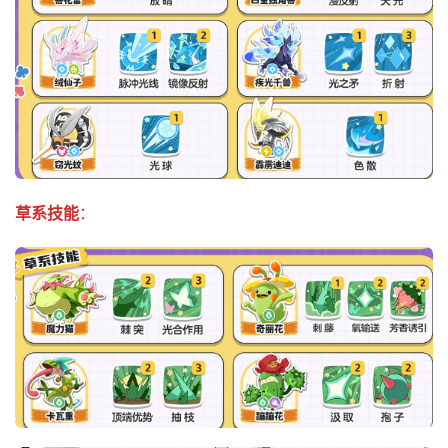
草系技能
：