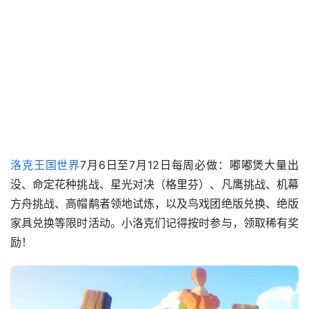
洛克王国世界
7月6日至7月12日每周必做：嘟嘟煲大量出
没、命定花种挑战、星光对决（格里芬）、凡鹰挑战、机幕
方舟挑战、高帽鹬者领地试炼，以及鸟戏团绝版兑换、绝版
家具兑换等限时活动。小洛克们记得按时参与，领取稀有奖
励！