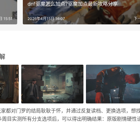
dnf驱魔怎么加点?驱魔加点最新攻略分享
 15:51
2026年4月15日 16:07
下
解
玩家都对门罗的结局耿耿于怀，并通过反复读档、更换选项，想
多周目实测所有分支选项后，可以得出明确结果：原版剧情硬性
线收集，没法改变他阵亡的既定走向，下面就来为大家拆分各个
「有的是…