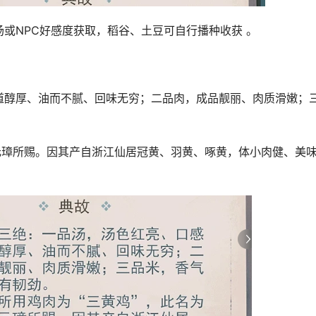
道醇厚、油而不腻、回味无穷；二品肉，成品靓丽、肉质滑嫩；
元璋所赐。因其产自浙江仙居冠黄、羽黄、啄黄，体小肉健、美