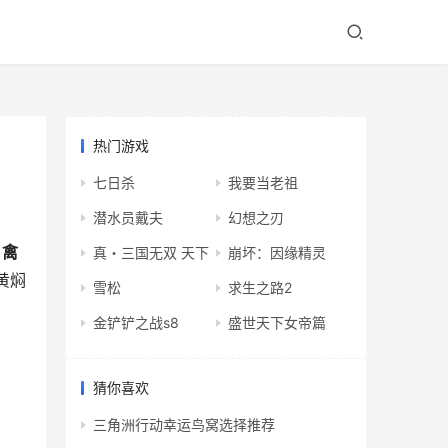
热门游戏
七日杀
我要当老祖
潜水员戴夫
幻想之刃
：
禽
真・三国无双 天下
崩坏：因缘精灵
黄焖
雪松
求生之路2
金铲铲之战s8
盛世天下女帝篇
猜你喜欢
三角洲行动幸运鸟窝选择推荐