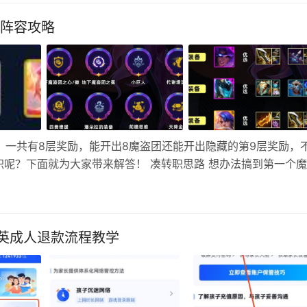
职阵容攻略
】一共有8层奖励，能开出8魔盗团还能开出隐藏的第9层奖励，
呢？下面就为大家带来解答！ 凑转职思路 想办法搞到第一个
盗转就能8魔盗。有两个转收6/700层，会直接给魔盗转 阵容组
英成人退款流程教学