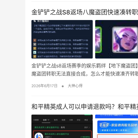
金铲铲之战S8返场八魔盗团快速凑转
金铲铲之战s8返场赛季的娱乐羁绊【地下魔盗团
魔盗团转职无法直接合成，怎么才能快速凑齐转职
转，然后收500层，会给2本纹章书，再开两个魔
•
2026年6月17日
大神心得
莎弥拉+琴女(娑娜)+蔚+ez(伊泽瑞…
和平精英成人可以申请退款吗？和平精