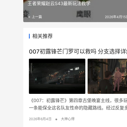
王者荣耀赵云S43最新玩法教学
上一篇
2026年4月15日
相关推荐
007初露锋芒门罗可以救吗 分支选择详
《007：初露锋芒》第四章古堡晚宴主线，很多
一条能保全这名队友性命的隐藏路线。经过反复
门罗无法存活，不同抉择只会改动配角状态和支
•
2026年6月4日
大神心得
进行详细介绍！ 一、门罗阵亡触发关卡：第四章