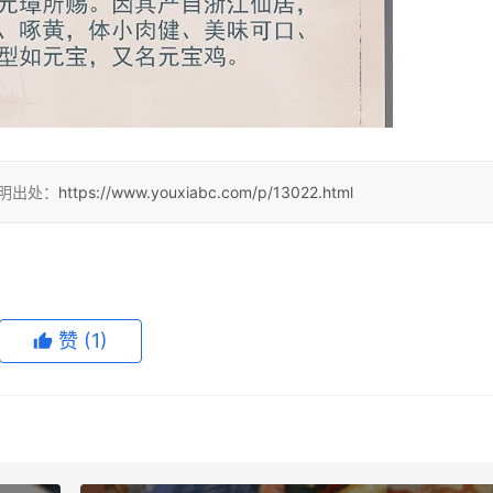
注明出处：
https://www.youxiabc.com/p/13022.html
赞
(1)