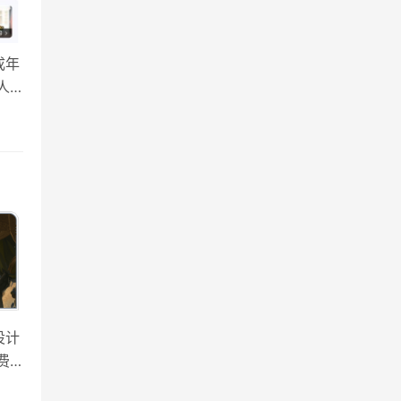
成年
人
间
设计
费
徒