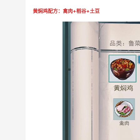
黄焖鸡配方：禽肉+稻谷+土豆