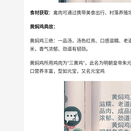
黄焖鸡典故：
黄焖鸡三绝：一品汤，汤色红亮、口感滋糯、老
米，香气浓郁、劲道有韧劲。
黄焖鸡所用鸡肉为“三黄鸡”，此名为明朝皇帝朱
口营养丰富，型如元宝，又名元宝鸡