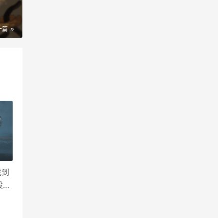
一篇
找到
设定
分支