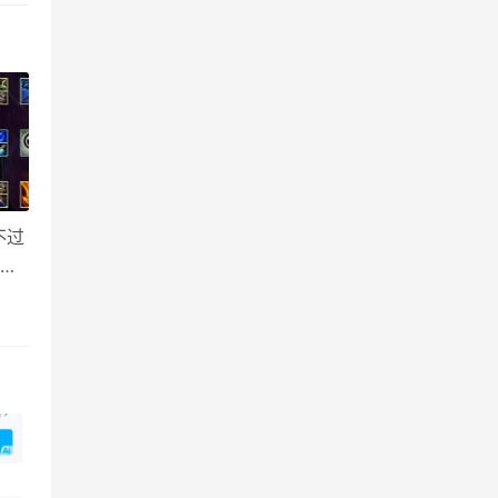
不过
魔盗
成