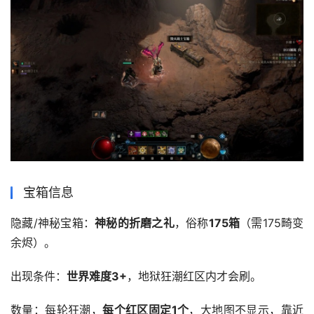
宝箱信息
隐藏/神秘宝箱：
神秘的折磨之礼
，俗称
175箱
（需175畸变
余烬）。
出现条件：
世界难度3+
，地狱狂潮红区内才会刷。 
数量：每轮狂潮，
每个红区固定1个
，大地图不显示，靠近