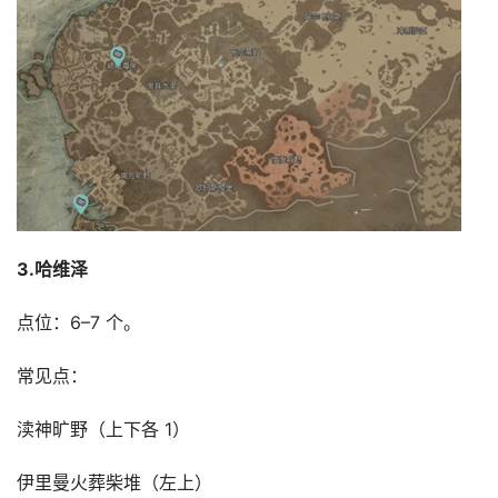
3.哈维泽
点位：6–7 个。
常见点：
渎神旷野（上下各 1）
伊里曼火葬柴堆（左上）