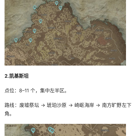
2.凯基斯坦
点位：8–11 个，集中左半区。
路线：废墟祭坛 → 琥珀沙原 → 崎岖海岸 → 南方旷野左下
角。