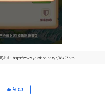
注明出处：
https://www.youxiabc.com/p/18427.html
赞
(2)