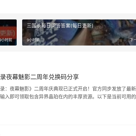
三国杀每日问答答案(每日更新)
9小时前
9小时前
下
录夜幕魅影二周年兑换码分享
录：夜幕魅影》二周年庆典现已正式开启！官方同步发放了最新
输入即可领取包含异界晶珀在内的丰厚资源。以下是当前可用的
总，快速上线兑换吧！ 女神异闻录夜幕魅影二周年兑换码大全 
、礼包码：SeekTheTruth 2、奖励内容：异界晶珀*300 3、生
日
4月1日16:30 – 2026年4…
全