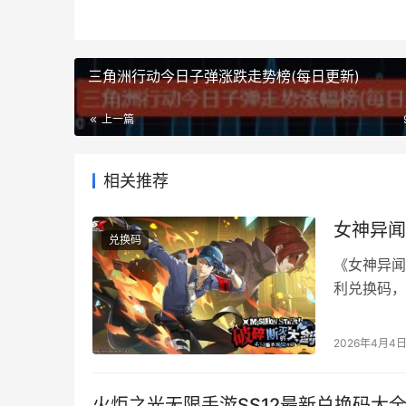
三角洲行动今日子弹涨跌走势榜(每日更新)
上一篇
相关推荐
女神异闻
兑换码
《女神异闻
利兑换码，
效兑换码汇
年兑换码 1
2026年4月4
间：2026年
火炬之光无限手游SS12最新兑换码大