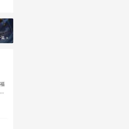
一篇
福
有
二周
效时