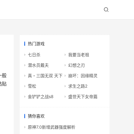
热门游戏
七日杀
我要当老祖
潜水员戴夫
幻想之刃
一般
真・三国无双 天下
崩坏：因缘精灵
粘贴
雪松
求生之路2
金铲铲之战s8
盛世天下女帝篇
猜你喜欢
原神7.0新增武器强度解析