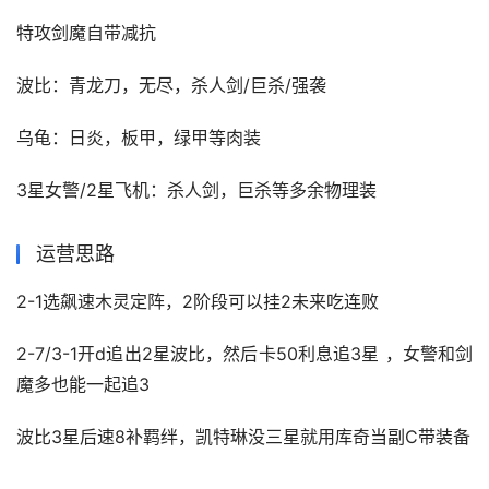
特攻剑魔自带减抗
波比：青龙刀，无尽，杀人剑/巨杀/强袭
乌龟：日炎，板甲，绿甲等肉装
3星女警/2星飞机：杀人剑，巨杀等多余物理装
运营思路
2-1选飙速木灵定阵，2阶段可以挂2未来吃连败
2-7/3-1开d追出2星波比，然后卡50利息追3星 ，女警和剑
魔多也能一起追3
波比3星后速8补羁绊，凯特琳没三星就用库奇当副C带装备