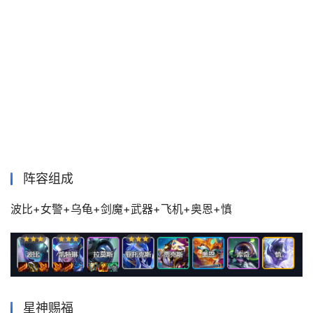
阵容组成
波比+女警+乌龟+剑魔+武器+飞机+奥恩+慎
星神赐福