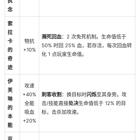
执
念
索
拉
濒死回血
：2 次免死机制。生命值低于
卡
物抗
50% 时回 25% 血，若存活，每次回血转
的
+10%
化 1 点玩家生命值。
奇
迹
伊
攻速
芙
+40%
刺客收割
：换目标时
闪烁
至其身旁。攻
琳
全能
击/技能直接
处决
生命值低于 12% 的目
的
吸血
标，击杀加攻速。
本
+20%
能
亚