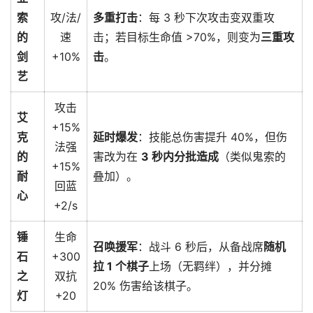
索
攻/法/
多重打击
：每 3 秒下次攻击变双重攻
的
速
击；若目标生命值 >70%，则变为
三重攻
剑
+10%
击
。
艺
攻击
艾
+15%
克
延时爆发
：技能总伤害提升 40%，但伤
法强
的
害改为在
3 秒内分批造成
（类似鬼索的
+15%
耐
叠加）。
回蓝
心
+2/s
锤
生命
召唤援军
：战斗 6 秒后，从备战席
随机
石
+300
拉 1 个棋子
上场（无羁绊），并分摊
之
双抗
20% 伤害给该棋子。
灯
+20