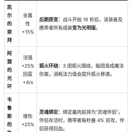
凯
尔
全属
后期质变
：战斗开始 18 秒后，该装备及
的
性
携带者所有成装
变为光明版
。
崇
+15%
拜
阿
法强
狸
+25%
狐火环绕
：3 团狐火围绕，每团造成魔法
的
回蓝
伤害。消耗法力值会提升狐火移速。
光
+4/s
环
韦
鲁
灵魂绑定
：绑定最肉前排为“灵魂伴侣”。
斯
增伤
伴侣存活时，携带者每秒叠 4% 双攻，伴
的
+25%
侣获得回血。