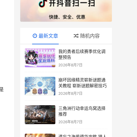
最新文章
随机内容
我的勇者后续赛季优化调
整预告
2026年8月7日
崩坏因缘精灵崭新谜题通
关教程 崭新谜题解密技巧
是
2026年8月7日
三角洲行动幸运鸟窝选择
推荐
2026年8月7日
遗忘之海爱德华攻略 猎人