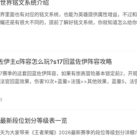
世界铭文系统介绍
界里面也有对应的铭文系统，也能为英雄提供属性增益，不过和
耀还是有很大不同的，提前了解好铭文系统，你就知道怎么给你
文了。小编本篇文章就来给大家把铭文系统讲解清楚。 王者荣
条件 铭文有红、绿、蓝3种颜色，每种颜色都有6个孔。这些孔
的，并不是一开始就给你6个孔。 等级达到16级额外解锁两个槽
3…
7佐伊主c阵容怎么玩?s17回蓝佐伊阵容攻略
17赛季的这套回蓝佐伊阵容，如果有崇高冒险基本锁定前2，开
法官回蓝效果，伤害10次+蓝量>法强>>其他效果，蓝量S，法
伊的大面积覆盖技能和莫雷洛秘典/艾克的耐心/烈阳格进行联动
果。下面就来为大家提供云顶s17回蓝佐伊阵容攻略！ 阵容组成
日
铁男+蕾欧娜+努努+小木灵+俄洛伊+卡尔玛+巴德 阵容码：0…
最新段位划分等级表一览
天为大家带来《王者荣耀》2026最新赛季的段位等级划分详细