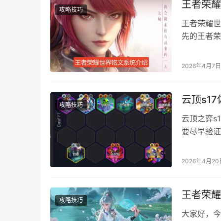
王者荣耀
攻略技巧
王者荣耀世
先的王者荣
英雄配置铭
界铭文解锁
2026年4月7日
有解锁条件
位，之后的
云顶s1
攻略技巧
云顶之弈s
要尽早验证
A。利用佐
出永动机效
2026年4月20
伊+妖姬+
王者荣耀
攻略技巧
大家好，今