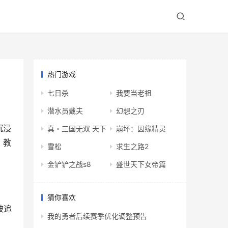
热门游戏
七日杀
我要当老祖
潜水员戴夫
幻想之刃
沉浸
真・三国无双 天下
崩坏：因缘精灵
，教
雪松
求生之路2
金铲铲之战s8
盛世天下女帝篇
猜你喜欢
被追
我的勇者后续赛季优化调整预告