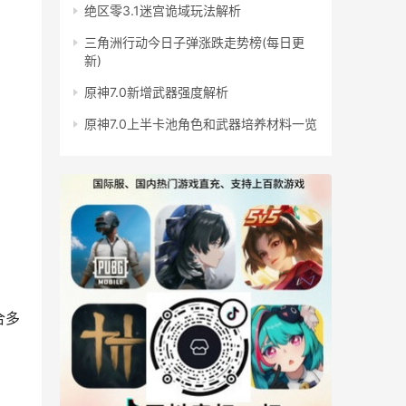
绝区零3.1迷宫诡域玩法解析
三角洲行动今日子弹涨跌走势榜(每日更
新)
原神7.0新增武器强度解析
原神7.0上半卡池角色和武器培养材料一览
合多