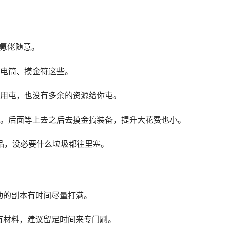
，氪佬随意。
手电筒、摸金符这些。
不用屯，也没有多余的资源给你屯。
了。后面等上去之后去摸金搞装备，提升大花费也小。
物品，没必要什么垃圾都往里塞。
动的副本有时间尽量打满。
有材料，建议留足时间来专门刷。