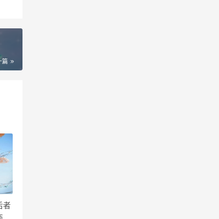
一篇
后者
两款