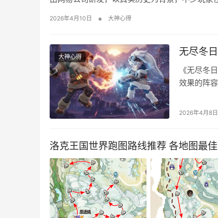
游戏的详细对比，感兴趣的朋友可以来参考一下！
•
2026年4月10日
大神心得
好轻社交、快节奏战斗，‌《王者荣耀世界》‌更合
无尽冬日
大神心得
《无尽冬日
效果的阵容
阵容是什么
娜+尤金+
2026年4月8日
决。 ‌角
洛克王国世界跑图路线推荐 各地图最