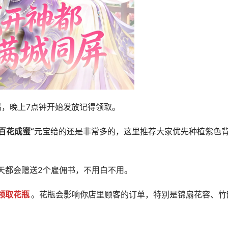
时码，晚上7点钟开始发放记得领取。
百花成蜜“
元宝给的还是非常多的，这里推荐大家优先种植紫色
天都会赠送2个雇佣书，不用白不用。
领取花瓶
。花瓶会影响你店里顾客的订单，特别是锦扇花容、竹