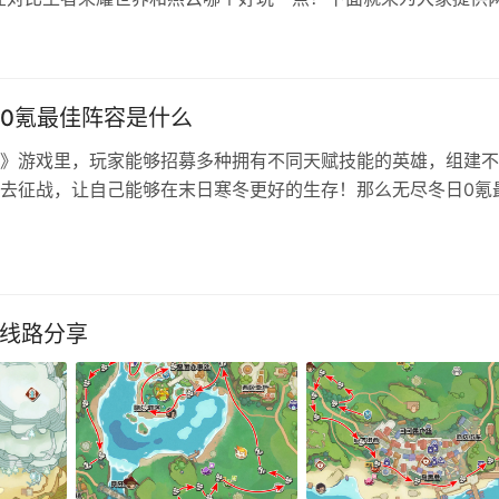
 若你‌是王者IP粉丝或二次元爱好者，重视流畅优化与稳定更新
适…
0氪最佳阵容是什么
》游戏里，玩家能够招募多种拥有不同天赋技能的英雄，组建不
去征战，让自己能够在末日寒冬更好的生存！那么无尽冬日0氪
？下面就为大家带来详细攻略教程！ 一、全能爆发阵容：茉莉
克劳瑞斯‌ ‌核心优势‌：爆发能力突出，技能衔接流畅，适合速战速
色定位‌： ‌茉莉‌：主力输出，群体治疗与攻击增益技能（如“冰霜绽放
佳线路分享