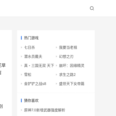
热门游戏
七日杀
我要当老祖
潜水员戴夫
幻想之刃
花草
真・三国无双 天下
崩坏：因缘精灵
弯
雪松
求生之路2
金铲铲之战s8
盛世天下女帝篇
猜你喜欢
别
原神7.0新增武器强度解析