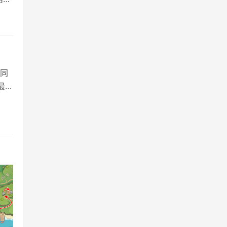
，偏
同
最佳
+吉
…