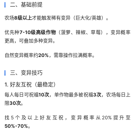
二、基础前提
农场
8级以上
才能触发稀有变异（巨大化/英雄）。
优先种
7-10级高级作物
（菠萝、辣椒、草莓），变异概率
更高，可叠加多种变异。
自然变异概率约
20%
，需靠操作拉满概率。
三、变异技巧
1. 好友互祝（最稳定）
每人每日可祝福
10次
，单作物最多被祝福
3次
，农场每日上
限
30次
。
找5个及以上好友互祝，变异概率从20%提升至
50%-70%
。