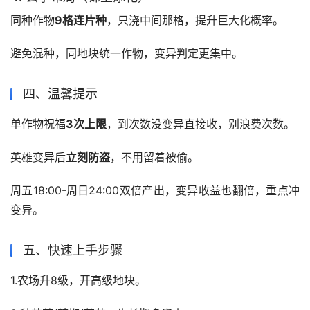
同种作物
9格连片种
，只浇中间那格，提升巨大化概率。
避免混种，同地块统一作物，变异判定更集中。
四、温馨提示
单作物祝福
3次上限
，到次数没变异直接收，别浪费次数。
英雄变异后
立刻防盗
，不用留着被偷。
周五18:00-周日24:00双倍产出，变异收益也翻倍，重点冲
变异。
五、快速上手步骤
1.农场升8级，开高级地块。