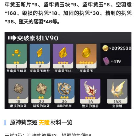
牢黄玉断片*9、坚牢黄玉块*9、坚牢黄玉*6、空羽蛾
*168、毁损的执凭*18、加固的执凭*30、精制的执凭
*36、堕天的落羽*46等。
原神莉奈娅
天赋
材料一览
天赋2级：浪迹的教导*3、损毁的执凭*6