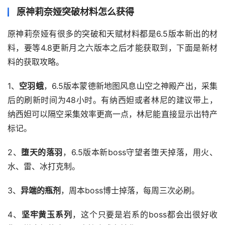
原神莉奈娅突破材料怎么获得
原神莉奈娅有很多的突破和天赋材料都是6.5版本新出的材
料，要等4.8更新月之六版本之后才能获取到，下面是新材
料的获取攻略。
1、
空羽蛾
，6.5版本蒙德新地图风息山空之神殿产出，采集
后的刷新时间为48小时。有纳西妲或者林尼的建议带上，
纳西妲可以隔空采集效率更高一点，林尼能直接显示出特产
标记。
2、
堕天的落羽
，6.5版本新boss守望者堕天掉落，用火、
水、雷、冰打克制。
3、
异端的瓶剂
，周本boss博士掉落，每周三次必刷。
4、
坚牢黄玉系列
，这个只要是岩系的boss都会出很好收