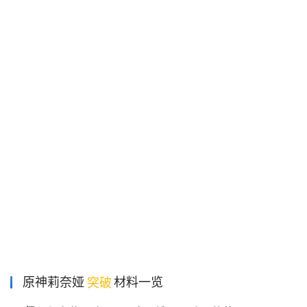
原神莉奈娅
突破
材料一览