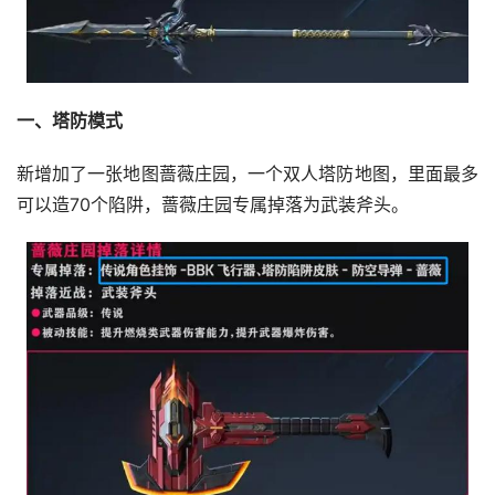
一、塔防模式
新增加了一张地图蔷薇庄园，一个双人塔防地图，里面最多
可以造70个陷阱，蔷薇庄园专属掉落为武装斧头。