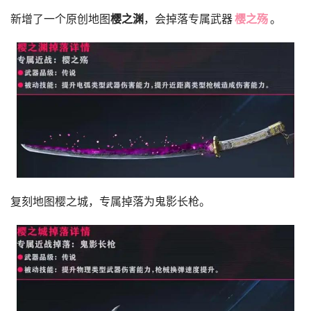
新增了一个原创地图
樱之渊
，会掉落专属武器
樱之殇
。
复刻地图樱之城，专属掉落为鬼影长枪。