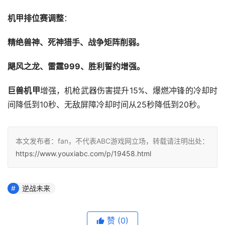
机甲排位赛调整
：
精绝兽神、死神猎手、战争矩阵削弱。
飓风之龙、雷霆999、胜利誓约增强。
巨兽机甲
增强，机枪武器伤害提升15%、爆燃冲锋的冷却时
间降低到10秒、无敌屏障冷却时间从25秒降低到20秒。
本文发布者：fan，不代表ABC游戏网立场，转载请注明出处：
https://www.youxiabc.com/p/19458.html
逆战未来
赞
(0)