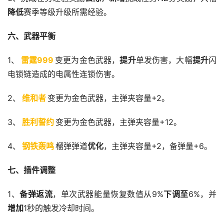
降低
赛季等级升级所需经验。
六、武器平衡
1、
雷霆999
变更为金色武器，
提升
单发伤害，大幅
提升
闪
电锁链造成的电属性连锁伤害。
2、
维和者
变更为金色武器，主弹夹容量+2。
3、
胜利誓约
变更为金色武器，主弹夹容量+12。
4、
钢铁轰鸣
榴弹弹道
优化
，主弹夹容量+2，备弹量+6。
七、插件调整
1、
备弹返流
，单次武器能量恢复数值从9%
下调至
6%，并
增加
1秒的触发冷却时间。