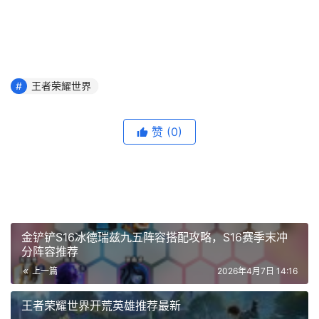
王者荣耀世界
赞
(0)
金铲铲S16冰德瑞兹九五阵容搭配攻略，S16赛季末冲
分阵容推荐
上一篇
2026年4月7日 14:16
王者荣耀世界开荒英雄推荐最新