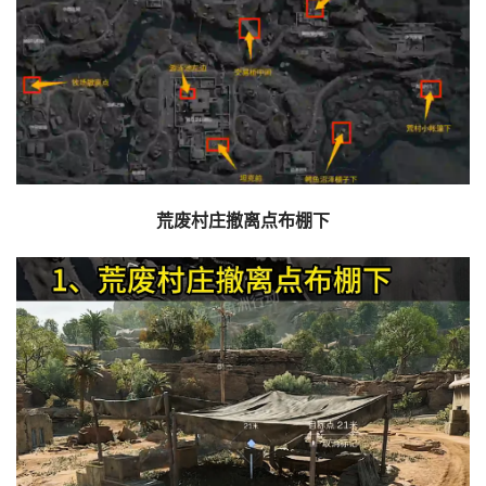
荒废村庄撤离点布棚下