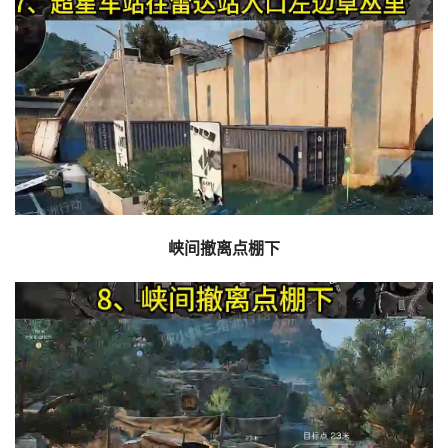
峡间撤离点棚下