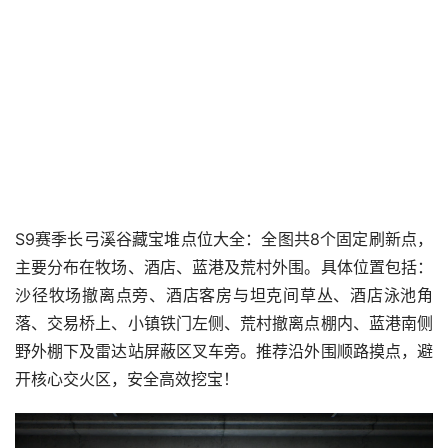
S9赛季长弓溪谷藏宝堆点位大全：全图共8个固定刷新点，
主要分布在牧场、酒店、蓝港及荒村外围。具体位置包括：
沙径牧场撤离点旁、酒店客房与坦克间草丛、酒店泳池角
落、交易桥上、小镇铁门左侧、荒村撤离点棚内、蓝港南侧
野外棚下及雷达站屏蔽区叉车旁。推荐沿外围顺路摸点，避
开核心交火区，安全高效挖宝！