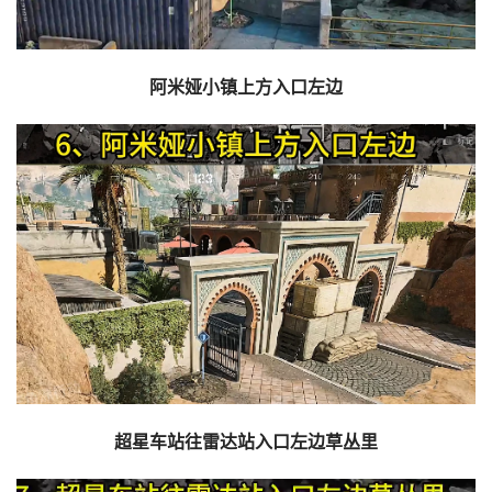
阿米娅小镇上方入口左边
超星车站往雷达站入口左边草丛里