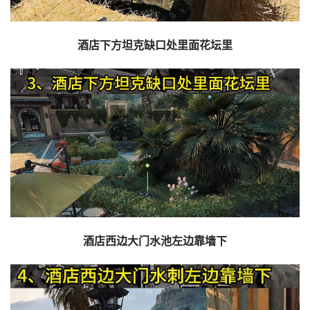
酒店下方坦克缺口处里面花坛里
酒店西边大门水池左边靠墙下