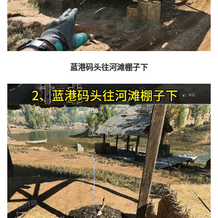
蓝港码头往河滩棚子下